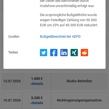
der Daten des Betroffenen durch
4.000 €
14.07.2026
Η Μάθηση
Vodafone unrechtmäßig erfolgt war.
»Details
Die ursprüngliche Bußgeldhöhe wurde
wegen freiwilliger Zahlung von 50.000
15.000 €
14.07.2026
Flamel
EUR um 20% auf 40.000 EUR reduziert.
»Details
Quellen
Bußgeldbescheid der AEPD
13.450 €
14.07.2026
Civilstyrelsen
»Details
Teilen
1.150 €
Wohnungseigentümergemeinsch
14.07.2026
»Details
aft
1.000 €
13.07.2026
Studio-Betreiber
»Details
5.200 €
10.07.2026
Nichtregierungsorganisation
»Details