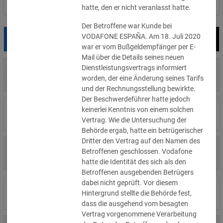
Nach Land filtern
hatte, den er nicht veranlasst hatte.
Der Betroffene war Kunde bei
VODAFONE ESPAÑA. Am 18. Juli 2020
Datum
Bußgeld
Empfänger
war er vom Bußgeldempfänger per E-
Mail über die Details seines neuen
Dienstleistungsvertrags informiert
700 €
29.07.2026
Privatperson
worden, der eine Änderung seines Tarifs
»Details
und der Rechnungsstellung bewirkte.
Der Beschwerdeführer hatte jedoch
1.715.600 €
keinerlei Kenntnis von einem solchen
16.07.2026
Wind Tre
»Details
Vertrag. Wie die Untersuchung der
Behörde ergab, hatte ein betrügerischer
Dritter den Vertrag auf den Namen des
6.358 €
Betroffenen geschlossen. Vodafone
15.07.2026
Privatperson
»Details
hatte die Identität des sich als den
Betroffenen ausgebenden Betrügers
dabei nicht geprüft. Vor diesem
8.500 €
14.07.2026
Wirtschaftsprüfungsgesellschaft
Hintergrund stellte die Behörde fest,
»Details
dass die ausgehend vom besagten
Vertrag vorgenommene Verarbeitung