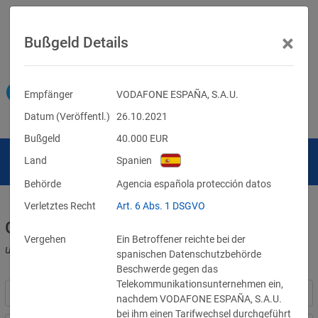
×
Bußgeld Details
Empfänger
VODAFONE ESPAÑA, S.A.U.
Datum (Veröffentl.)
26.10.2021
Bußgeld
40.000
EUR
Land
Spanien
Behörde
Agencia española protección datos
Verletztes Recht
Art. 6 Abs. 1 DSGVO
Geldbußen für DSGVO-Verstöße
Vergehen
Ein Betroffener reichte bei der
und für Verletzungen anderer Datenschutzgesetze
spanischen Datenschutzbehörde
Beschwerde gegen das
Telekommunikationsunternehmen ein,
nachdem VODAFONE ESPAÑA, S.A.U.
bei ihm einen Tarifwechsel durchgeführt