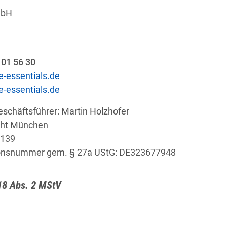
mbH
5 01 56 30
-essentials.de
-essentials.de
eschäftsführer: Martin Holzhofer
icht München
8139
tionsnummer gem. § 27a UStG: DE323677948
18 Abs. 2 MStV