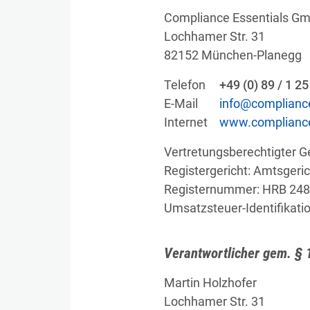
Compliance Essentials G
Lochhamer Str. 31
82152 München-Planegg
Telefon
+49 (0) 89 / 1 2
E-Mail
info@compliance
Internet
www.compliance
Vertretungsberechtigter G
Registergericht: Amtsger
Registernummer: HRB 24
Umsatzsteuer-Identifika
Verantwortlicher gem. § 
Martin Holzhofer
Lochhamer Str. 31