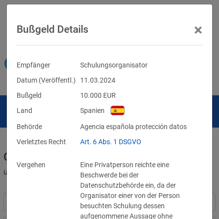
×
Bußgeld Details
Empfänger
Schulungsorganisator
Datum (Veröffentl.)
11.03.2024
Bußgeld
10.000
EUR
Land
Spanien
Behörde
Agencia española protección datos
Verletztes Recht
Art. 6 Abs. 1 DSGVO
Geldbußen für DSGVO-Verstöße
Vergehen
Eine Privatperson reichte eine
und für Verletzungen anderer Datenschutzgesetze
Beschwerde bei der
Datenschutzbehörde ein, da der
Organisator einer von der Person
besuchten Schulung dessen
aufgenommene Aussage ohne