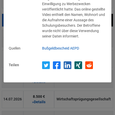
Nach Land filtern
Einwilligung zu Werbezwecken
veröffentlicht hatte. Das online gestellte
Video enthielt den Namen, Wohnort und
die Aufnahme einer Aussage des
Datum
Bußgeld
Empfänger
Schulungsbesuchers. Der Betroffene
wurde nicht über diese Verwendung
700 €
seiner Daten informiert.
29.07.2026
Privatperson
»Details
Quellen
Bußgeldbescheid AEPD
1.715.600 €
16.07.2026
Wind Tre
»Details
Teilen
6.358 €
15.07.2026
Privatperson
»Details
8.500 €
14.07.2026
Wirtschaftsprügungsgesellschaft
»Details