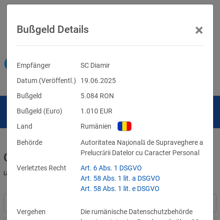
×
Bußgeld Details
Empfänger
SC Diamir
Datum (Veröffentl.)
19.06.2025
Bußgeld
5.084
RON
Bußgeld (Euro)
1.010
EUR
Land
Rumänien
Behörde
Autoritatea Naţională de Supraveghere a
Prelucrării Datelor cu Caracter Personal
Geldbußen für DSGVO-Verstöße
Verletztes Recht
Art. 6 Abs. 1 DSGVO
und für Verletzungen anderer Datenschutzgesetze
Art. 58 Abs. 1 lit. a DSGVO
Art. 58 Abs. 1 lit. e DSGVO
Vergehen
Die rumänische Datenschutzbehörde