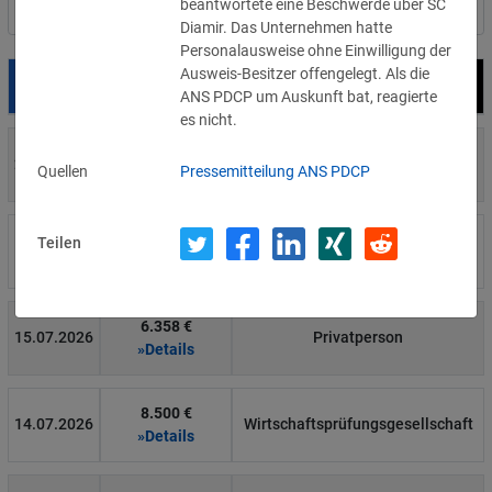
beantwortete eine Beschwerde über SC
Nach Land filtern
Diamir. Das Unternehmen hatte
Personalausweise ohne Einwilligung der
Ausweis-Besitzer offengelegt. Als die
Datum
Bußgeld
Empfänger
ANS PDCP um Auskunft bat, reagierte
es nicht.
700 €
29.07.2026
Privatperson
Quellen
Pressemitteilung ANS PDCP
»Details
1.715.600 €
Teilen
16.07.2026
Wind Tre
»Details
6.358 €
15.07.2026
Privatperson
»Details
8.500 €
14.07.2026
Wirtschaftsprüfungsgesellschaft
»Details