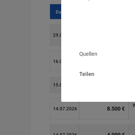
Datum
Bußgeld
700 €
29.07.2026
Quellen
1.715.600 €
16.07.2026
Teilen
6.358 €
15.07.2026
W
8.500 €
14.07.2026
4.000 €