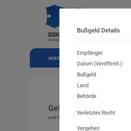
Bußgeld Details
Empfänger
NEWS
BUSSGELDER
URTEILE
Datum (Veröffentl.)
Bußgeld
Land
Behörde
Geldbußen für DSGVO
Verletztes Recht
und für Verletzungen anderer Datenschu
Vergehen