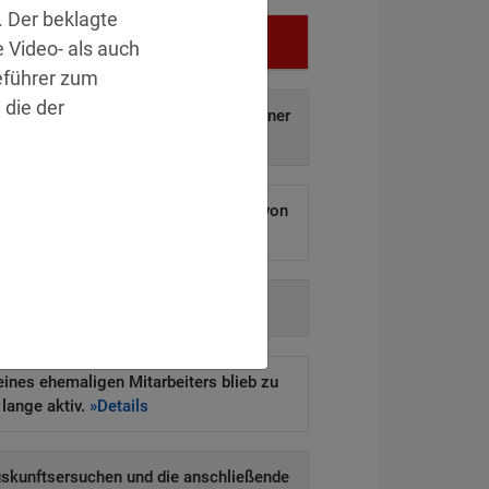
 Der beklagte
Vergehen
 Video- als auch
eführer zum
 die der
f auf und Weitergabe personenbezogener
aten an Dritte.
»Details
 ermöglichen Hackern den Diebstahl von
ausenden Kundendaten.
»Details
auf behördliche Anordnung.
»Details
eines ehemaligen Mitarbeiters blieb zu
lange aktiv.
»Details
uskunftsersuchen und die anschließende