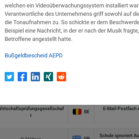
welchen ein Videoüberwachungssystem installiert war.
Empfänger
Land
Verantwortliche des Unternehmens griff sowohl auf die
die Tonaufnahmen zu. So schickte er dem Beschwerd
Beispiel eine Nachricht, in der er nach der Musik fragte,
Unbefugter Zugrif
AT
Privatperson
Betroffene angestellt hatte.
D
Bußgeldbescheid AEPD
Sicherheitslücken
IT
Wind Tre
hundertt
PL
Privatperson
Nichtreaktion 
irtschaftsprüfungsgesellschaf
E-Mail-Postfach 
BE
t
Schule ignoriert A
GR