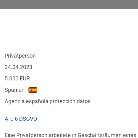
Privatperson
SICHERHEITSVORFÄLLE
RECHTSTEXTE
GLOSSAR
DATE
24.04.2023
5.000
EUR
Spanien
Agencia española protección datos
-Verstöße
Nach Land filtern
Art. 6 DSGVO
tzgesetze
Eine Privatperson arbeitete in Geschäftsräumen eines