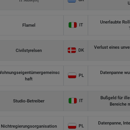
Η Μάθηση
U
Unerlaubte Roll
IT
Flamel
Verlust eines unv
DK
Civilstyrelsen
Wohnungseigentümergemeinsc
Datenpanne wurd
PL
haft
Bußgeld für il
IT
Studio-Betreiber
Bereiche 
Datenpanne, Int
PL
Nichtregierungsorganisation