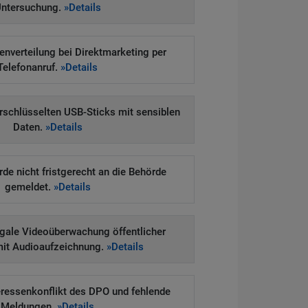
ntersuchung.
»Details
enverteilung bei Direktmarketing per
Telefonanruf.
»Details
erschlüsselten USB-Sticks mit sensiblen
Daten.
»Details
e nicht fristgerecht an die Behörde
gemeldet.
»Details
legale Videoüberwachung öffentlicher
mit Audioaufzeichnung.
»Details
eressenkonflikt des DPO und fehlende
Meldungen.
»Details