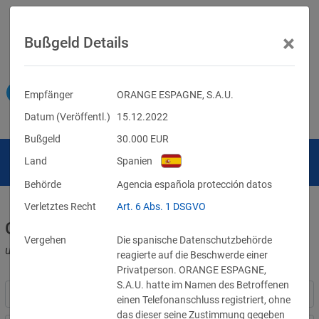
×
Bußgeld Details
Empfänger
ORANGE ESPAGNE, S.A.U.
Datum (Veröffentl.)
15.12.2022
Bußgeld
30.000
EUR
Land
Spanien
Behörde
Agencia española protección datos
Verletztes Recht
Art. 6 Abs. 1 DSGVO
Geldbußen für DSGVO-Verstöße
Vergehen
Die spanische Datenschutzbehörde
und für Verletzungen anderer Datenschutzgesetze
reagierte auf die Beschwerde einer
Privatperson. ORANGE ESPAGNE,
S.A.U. hatte im Namen des Betroffenen
einen Telefonanschluss registriert, ohne
das dieser seine Zustimmung gegeben