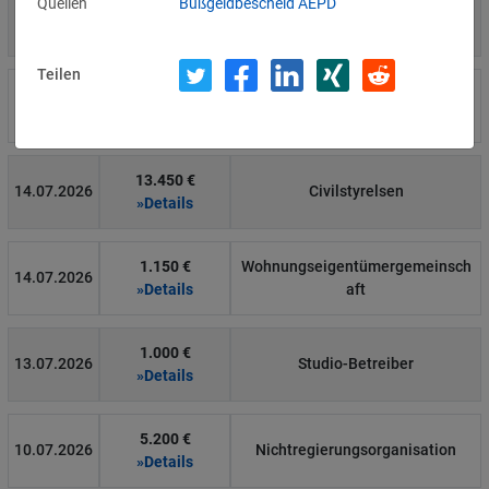
Quellen
Bußgeldbescheid AEPD
4.000 €
14.07.2026
Η Μάθηση
»Details
Teilen
15.000 €
14.07.2026
Flamel
»Details
13.450 €
14.07.2026
Civilstyrelsen
»Details
1.150 €
Wohnungseigentümergemeinsch
14.07.2026
»Details
aft
1.000 €
13.07.2026
Studio-Betreiber
»Details
5.200 €
10.07.2026
Nichtregierungsorganisation
»Details