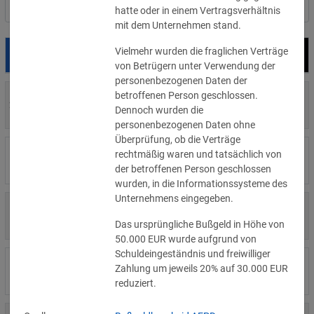
Nach Land filtern
hatte oder in einem Vertragsverhältnis
mit dem Unternehmen stand.
Vielmehr wurden die fraglichen Verträge
Datum
Bußgeld
Empfänger
von Betrügern unter Verwendung der
personenbezogenen Daten der
betroffenen Person geschlossen.
700 €
29.07.2026
Privatperson
Dennoch wurden die
»Details
personenbezogenen Daten ohne
Überprüfung, ob die Verträge
1.715.600 €
rechtmäßig waren und tatsächlich von
16.07.2026
Wind Tre
»Details
der betroffenen Person geschlossen
wurden, in die Informationssysteme des
Unternehmens eingegeben.
6.358 €
15.07.2026
Privatperson
»Details
Das ursprüngliche Bußgeld in Höhe von
50.000 EUR wurde aufgrund von
Schuldeingeständnis und freiwilliger
8.500 €
Zahlung um jeweils 20% auf 30.000 EUR
14.07.2026
Wirtschaftsprüfungsgesellschaft
»Details
reduziert.