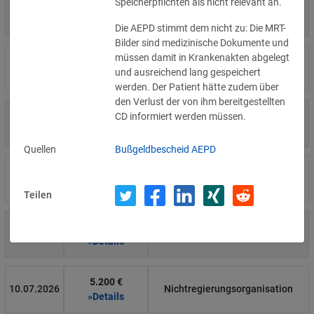
Speicherpflichten als nicht relevant an.
4.000 €
14.07.2026
Η Μάθηση
»Details
Die AEPD stimmt dem nicht zu: Die MRT-
Bilder sind medizinische Dokumente und
müssen damit in Krankenakten abgelegt
15.000 €
14.07.2026
Flamel
und ausreichend lang gespeichert
»Details
werden. Der Patient hätte zudem über
den Verlust der von ihm bereitgestellten
13.450 €
CD informiert werden müssen.
14.07.2026
Civilstyrelsen
»Details
Quellen
Bußgeldbescheid AEPD
1.150 €
Wohnungseigentümergemeinsch
14.07.2026
»Details
aft
Teilen
1.000 €
13.07.2026
Studio-Betreiber
»Details
5.200 €
10.07.2026
Nichtregierungsorganisation
»Details