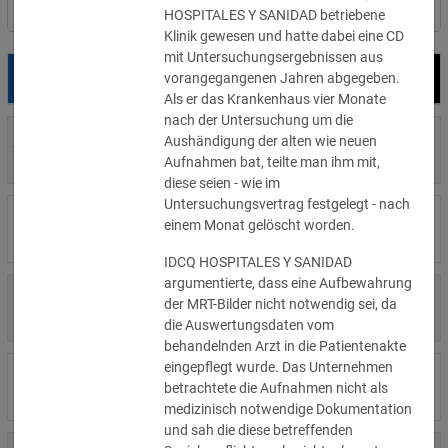
Nach Land filtern
HOSPITALES Y SANIDAD betriebene
Klinik gewesen und hatte dabei eine CD
mit Untersuchungsergebnissen aus
vorangegangenen Jahren abgegeben.
Datum
Bußgeld
Empfänger
Als er das Krankenhaus vier Monate
nach der Untersuchung um die
700 €
Aushändigung der alten wie neuen
29.07.2026
Privatperson
»Details
Aufnahmen bat, teilte man ihm mit,
diese seien - wie im
Untersuchungsvertrag festgelegt - nach
1.715.600 €
einem Monat gelöscht worden.
16.07.2026
Wind Tre
»Details
IDCQ HOSPITALES Y SANIDAD
argumentierte, dass eine Aufbewahrung
6.358 €
der MRT-Bilder nicht notwendig sei, da
15.07.2026
Privatperson
»Details
die Auswertungsdaten vom
behandelnden Arzt in die Patientenakte
eingepflegt wurde. Das Unternehmen
8.500 €
14.07.2026
Wirtschaftsprüfungsgesellschaft
betrachtete die Aufnahmen nicht als
»Details
medizinisch notwendige Dokumentation
und sah die diese betreffenden