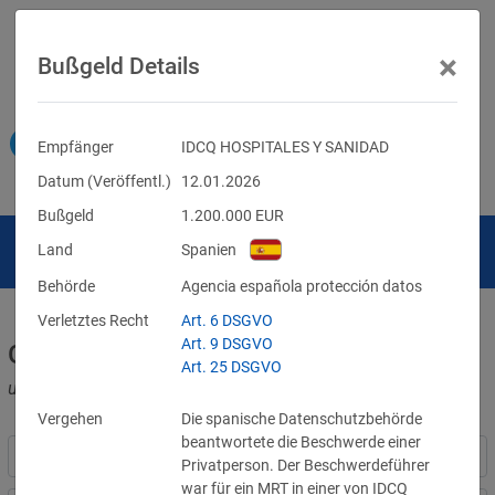
×
Bußgeld Details
Empfänger
IDCQ HOSPITALES Y SANIDAD
Datum (Veröffentl.)
12.01.2026
Bußgeld
1.200.000
EUR
Land
Spanien
Behörde
Agencia española protección datos
Verletztes Recht
Art. 6 DSGVO
Art. 9 DSGVO
Geldbußen für DSGVO-Verstöße
Art. 25 DSGVO
und für Verletzungen anderer Datenschutzgesetze
Vergehen
Die spanische Datenschutzbehörde
beantwortete die Beschwerde einer
Privatperson. Der Beschwerdeführer
war für ein MRT in einer von IDCQ