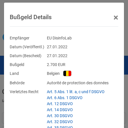
×
Bußgeld Details
Empfänger
EU DisinfoLab
Datum (Veröffentl.)
27.01.2022
Datum (Bescheid)
27.01.2022
Bußgeld
2.700
EUR
Land
Belgien
Behörde
Autorité de protection des données
Geldbußen für DSGVO-Verstöße
Verletztes Recht
Art. 5 Abs. 1 lit. a, c und f DSGVO
Art. 6 Abs. 1 DSGVO
und für Verletzungen anderer Datenschutzgesetze
Art. 12 DSGVO
Art. 14 DSGVO
Art. 30 DSGVO
Art. 32 DSGVO
Art. 35 DSGVO