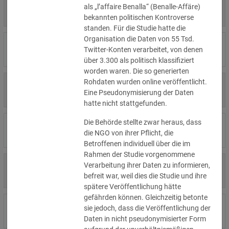
4.000 €
als „l’affaire Benalla“ (Benalle-Affäre)
14.07.2026
Η Μάθηση
»Details
bekannten politischen Kontroverse
standen. Für die Studie hatte die
Organisation die Daten von 55 Tsd.
15.000 €
14.07.2026
Flamel
Twitter-Konten verarbeitet, von denen
»Details
über 3.300 als politisch klassifiziert
worden waren. Die so generierten
Rohdaten wurden online veröffentlicht.
13.450 €
14.07.2026
Civilstyrelsen
Eine Pseudonymisierung der Daten
»Details
hatte nicht stattgefunden.
Die Behörde stellte zwar heraus, dass
1.150 €
Wohnungseigentümergemeinsch
14.07.2026
die NGO von ihrer Pflicht, die
»Details
aft
Betroffenen individuell über die im
Rahmen der Studie vorgenommene
1.000 €
Verarbeitung ihrer Daten zu informieren,
13.07.2026
Studio-Betreiber
»Details
befreit war, weil dies die Studie und ihre
spätere Veröffentlichung hätte
gefährden können. Gleichzeitig betonte
5.200 €
sie jedoch, dass die Veröffentlichung der
10.07.2026
Nichtregierungsorganisation
»Details
Daten in nicht pseudonymisierter Form