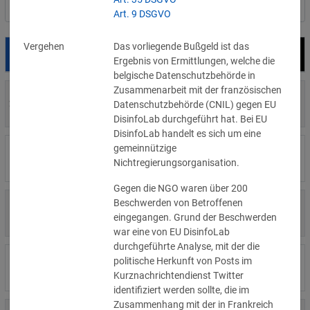
Nach Land filtern
Art. 9 DSGVO
Vergehen
Das vorliegende Bußgeld ist das
Datum
Bußgeld
Empfänger
Ergebnis von Ermittlungen, welche die
belgische Datenschutzbehörde in
Zusammenarbeit mit der französischen
700 €
29.07.2026
Privatperson
Datenschutzbehörde (CNIL) gegen EU
»Details
DisinfoLab durchgeführt hat. Bei EU
DisinfoLab handelt es sich um eine
gemeinnützige
1.715.600 €
16.07.2026
Wind Tre
Nichtregierungsorganisation.
»Details
Gegen die NGO waren über 200
Beschwerden von Betroffenen
6.358 €
15.07.2026
Privatperson
eingegangen. Grund der Beschwerden
»Details
war eine von EU DisinfoLab
durchgeführte Analyse, mit der die
8.500 €
politische Herkunft von Posts im
14.07.2026
Wirtschaftsprüfungsgesellschaft
»Details
Kurznachrichtendienst Twitter
identifiziert werden sollte, die im
Zusammenhang mit der in Frankreich