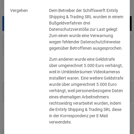
Nach Land filtern
Vergehen
Dem Betreiber der Schiffswerft Entirly
Shipping & Trading SRL wurden in einem
Bußgeldverfahren drei
Datum
Bußgeld
Empfänger
Datenschutzverstöße zur Last gelegt:
Zum einen wurde eine Verwarnung
700 €
wegen fehlender Datenschutzhinweise
29.07.2026
Privatperson
»Details
gegenüber Betroffenen ausgesprochen.
Zum anderen wurde eine Geldstrafe
1.715.600 €
über umgerechnet 5.000 Euro verhängt,
16.07.2026
Wind Tre
»Details
weil in Umkleideräumen Videokameras
installiert waren. Eine weitere Geldstrafe
wurde über umgerechnet 5.000 Euro
6.358 €
verhängt, weil personenbezogene Daten
15.07.2026
Privatperson
»Details
eines ehemaligen Arbeitnehmers
rechtswidrig verarbeitet wurden, indem
die Entirly Shipping & Trading SRL diese
8.500 €
14.07.2026
Wirtschaftsprüfungsgesellschaft
in der Korrespondenz per E-Mail
»Details
verwendete.