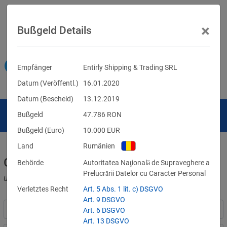
×
Bußgeld Details
Empfänger
Entirly Shipping & Trading SRL
Datum (Veröffentl.)
16.01.2020
Datum (Bescheid)
13.12.2019
Bußgeld
47.786
RON
Bußgeld (Euro)
10.000
EUR
Land
Rumänien
Geldbußen für DSGVO-Verstöße
Behörde
Autoritatea Naţională de Supraveghere a
Prelucrării Datelor cu Caracter Personal
und für Verletzungen anderer Datenschutzgesetze
Verletztes Recht
Art. 5 Abs. 1 lit. c) DSGVO
Art. 9 DSGVO
Art. 6 DSGVO
Art. 13 DSGVO