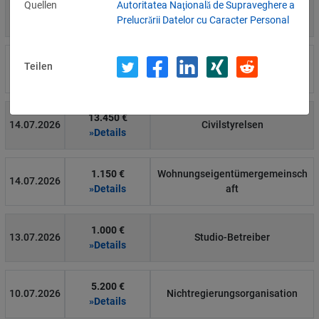
4.000 €
Quellen
Autoritatea Naţională de Supraveghere a
14.07.2026
Η Μάθηση
»Details
Prelucrării Datelor cu Caracter Personal
15.000 €
Teilen
14.07.2026
Flamel
»Details
13.450 €
14.07.2026
Civilstyrelsen
»Details
1.150 €
Wohnungseigentümergemeinsch
14.07.2026
»Details
aft
1.000 €
13.07.2026
Studio-Betreiber
»Details
5.200 €
10.07.2026
Nichtregierungsorganisation
»Details