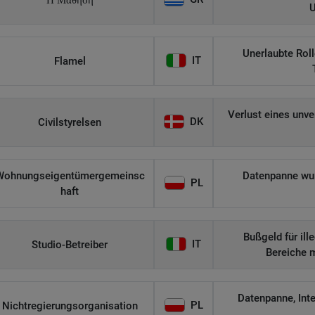
Η Μάθηση
U
Unerlaubte Roll
IT
Flamel
Verlust eines unv
DK
Civilstyrelsen
Wohnungseigentümergemeinsc
Datenpanne wurd
PL
haft
Bußgeld für il
IT
Studio-Betreiber
Bereiche 
Datenpanne, Int
PL
Nichtregierungsorganisation