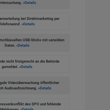
ntersuchung.
»Details
enverteilung bei Direktmarketing per
Telefonanruf.
»Details
erschlüsselten USB-Sticks mit sensiblen
Daten.
»Details
e nicht fristgerecht an die Behörde
gemeldet.
»Details
legale Videoüberwachung öffentlicher
mit Audioaufzeichnung.
»Details
eressenkonflikt des DPO und fehlende
Meldungen.
»Details