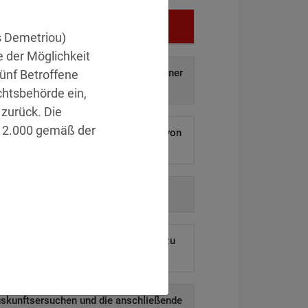
Vergehen
s Demetriou)
e der Möglichkeit
f auf und Weitergabe personenbezogener
ünf Betroffene
aten an Dritte.
»Details
htsbehörde ein,
zurück. Die
R 2.000 gemäß der
 ermöglichen Hackern den Diebstahl von
ausenden Kundendaten.
»Details
auf behördliche Anordnung.
»Details
eines ehemaligen Mitarbeiters blieb zu
lange aktiv.
»Details
uskunftsersuchen und die anschließende