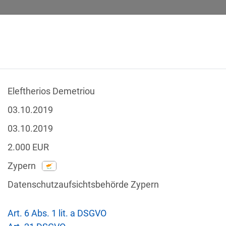
Eleftherios Demetriou
SICHERHEITSVORFÄLLE
RECHTSTEXTE
GLOSSAR
DATE
03.10.2019
03.10.2019
2.000
EUR
Zypern
-Verstöße
Datenschutzaufsichtsbehörde Zypern
Nach Land filtern
tzgesetze
Art. 6 Abs. 1 lit. a DSGVO