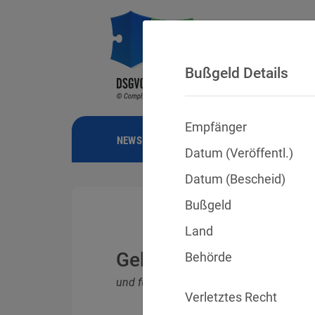
Bußgeld Details
Empfänger
NEWS
BUSSGELDER
URTEILE
Datum (Veröffentl.)
Datum (Bescheid)
Bußgeld
Land
Geldbußen für DSGVO
Behörde
und für Verletzungen anderer Datenschu
Verletztes Recht