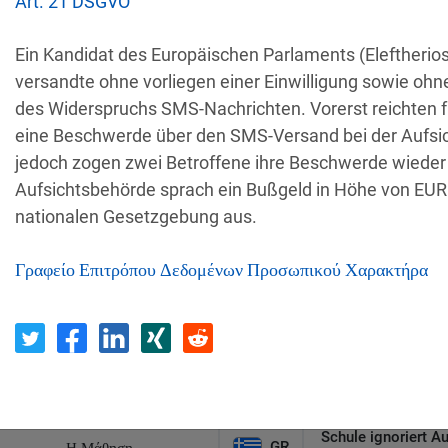
Art. 21 DSGVO
Empfänger
Land
Ein Kandidat des Europäischen Parlaments (Eleftherio
versandte ohne vorliegen einer Einwilligung sowie ohn
Unbefugter Zugrif
des Widerspruchs SMS-Nachrichten. Vorerst reichten f
AT
Privatperson
D
eine Beschwerde über den SMS-Versand bei der Aufsic
jedoch zogen zwei Betroffene ihre Beschwerde wieder 
Aufsichtsbehörde sprach ein Bußgeld in Höhe von EU
Sicherheitslücken
IT
Wind Tre
nationalen Gesetzgebung aus.
hundertt
Γραφείο Επιτρόπου Δεδομένων Προσωπικού Χαρακτήρα
PL
Privatperson
Nichtreaktion 
irtschaftsprüfungsgesellschaf
E-Mail-Postfach 
BE
t
Schule ignoriert A
GR