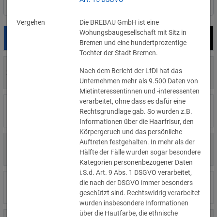
Nach Land filtern
Vergehen
Die BREBAU GmbH ist eine
Wohungsbaugesellschaft mit Sitz in
Datum
Bußgeld
Empfänger
Bremen und eine hundertprozentige
Tochter der Stadt Bremen.
700 €
Nach dem Bericht der LfDI hat das
29.07.2026
Privatperson
»Details
Unternehmen mehr als 9.500 Daten von
Mietinteressentinnen und -interessenten
verarbeitet, ohne dass es dafür eine
1.715.600 €
16.07.2026
Wind Tre
Rechtsgrundlage gab. So wurden z.B.
»Details
Informationen über die Haarfrisur, den
Körpergeruch und das persönliche
Auftreten festgehalten. In mehr als der
6.358 €
15.07.2026
Privatperson
Hälfte der Fälle wurden sogar besondere
»Details
Kategorien personenbezogener Daten
i.S.d. Art. 9 Abs. 1 DSGVO verarbeitet,
8.500 €
die nach der DSGVO immer besonders
14.07.2026
Wirtschaftsprügungsgesellschaft
»Details
geschützt sind. Rechtswidrig verarbeitet
wurden insbesondere Informationen
über die Hautfarbe, die ethnische