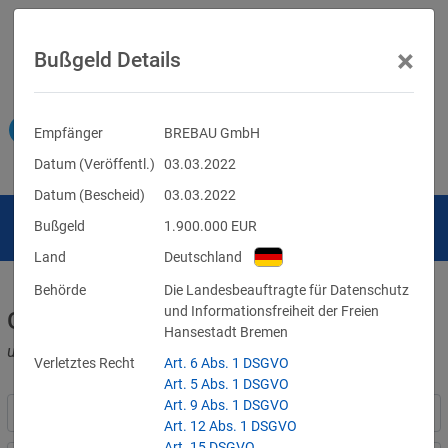
×
Bußgeld Details
Empfänger
BREBAU GmbH
Datum (Veröffentl.)
03.03.2022
Datum (Bescheid)
03.03.2022
Bußgeld
1.900.000
EUR
Land
Deutschland
Behörde
Die Landesbeauftragte für Datenschutz
und Informationsfreiheit der Freien
Geldbußen für DSGVO-Verstöße
Hansestadt Bremen
und für Verletzungen anderer Datenschutzgesetze
Verletztes Recht
Art. 6 Abs. 1 DSGVO
Art. 5 Abs. 1 DSGVO
Art. 9 Abs. 1 DSGVO
Art. 12 Abs. 1 DSGVO
Art. 15 DSGVO