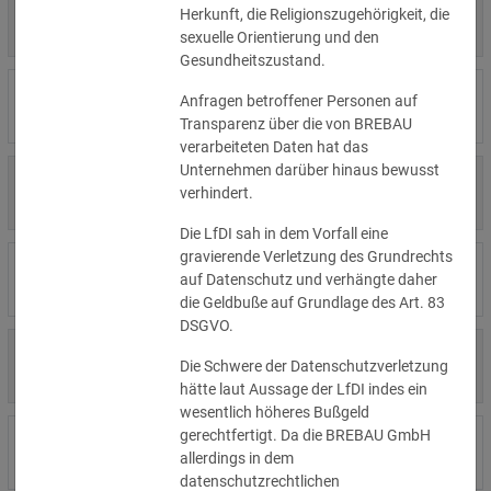
4.000 €
Herkunft, die Religionszugehörigkeit, die
14.07.2026
Η Μάθηση
»Details
sexuelle Orientierung und den
Gesundheitszustand.
15.000 €
Anfragen betroffener Personen auf
14.07.2026
Flamel
»Details
Transparenz über die von BREBAU
verarbeiteten Daten hat das
Unternehmen darüber hinaus bewusst
13.450 €
14.07.2026
Civilstyrelsen
verhindert.
»Details
Die LfDI sah in dem Vorfall eine
gravierende Verletzung des Grundrechts
1.150 €
Wohnungseigentümergemeinsch
14.07.2026
auf Datenschutz und verhängte daher
»Details
aft
die Geldbuße auf Grundlage des Art. 83
DSGVO.
1.000 €
13.07.2026
Studio-Betreiber
Die Schwere der Datenschutzverletzung
»Details
hätte laut Aussage der LfDI indes ein
wesentlich höheres Bußgeld
gerechtfertigt. Da die BREBAU GmbH
5.200 €
10.07.2026
Nichtregierungsorganisation
allerdings in dem
»Details
datenschutzrechtlichen