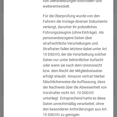
von Dienstleistungen kontrolliert und
4.000 €
14.07.2026
Η Μάθηση
weiterentwickelt.
»Details
Für die Überprüfung wurde von den
Fahrern die Vorlage diverser Dokumente
15.000 €
14.07.2026
Flamel
verlangt, darunter ihr polizeiliches
»Details
Führungszeugnis (ohne Einträge). Als
personenbezogene Daten über
13.450 €
strafrechtliche Verurteilungen und
14.07.2026
Civilstyrelsen
»Details
Straftaten fallen letztere dabei unter Art.
10 DSGVO, der die Verarbeitung solcher
Daten nur unter behördlicher Aufsicht
1.150 €
Wohnungseigentümergemeinsch
oder wenn sie nach dem Unionsrecht
14.07.2026
»Details
aft
bzw. dem Recht der Mitgliedsstaaten
erfolgt erlaubt. Amazon vertrat hierbei
fälschlicherweise die Auffassung, dass
1.000 €
13.07.2026
Studio-Betreiber
der Nachweis über die Abwesenheit von
»Details
Vorstrafen nicht Art. 10 DSGVO
unterliegt. Entsprechend hatte es diese
Daten unrechtmäßig verarbeitet, ohne
5.200 €
10.07.2026
Nichtregierungsorganisation
den besonderen Anforderungen aus Art.
»Details
10 DSGVO zu genügen.