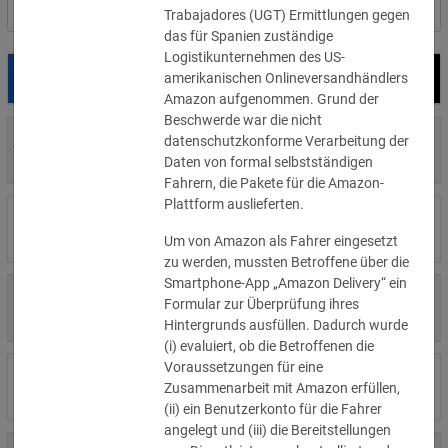
Nach Land filtern
Trabajadores (UGT) Ermittlungen gegen
das für Spanien zuständige
Logistikunternehmen des US-
amerikanischen Onlineversandhändlers
Datum
Bußgeld
Empfänger
Amazon aufgenommen. Grund der
Beschwerde war die nicht
700 €
datenschutzkonforme Verarbeitung der
29.07.2026
Privatperson
»Details
Daten von formal selbstständigen
Fahrern, die Pakete für die Amazon-
Plattform auslieferten.
1.715.600 €
16.07.2026
Wind Tre
»Details
Um von Amazon als Fahrer eingesetzt
zu werden, mussten Betroffene über die
Smartphone-App „Amazon Delivery“ ein
6.358 €
Formular zur Überprüfung ihres
15.07.2026
Privatperson
»Details
Hintergrunds ausfüllen. Dadurch wurde
(i) evaluiert, ob die Betroffenen die
Voraussetzungen für eine
8.500 €
14.07.2026
Wirtschaftsprüfungsgesellschaft
Zusammenarbeit mit Amazon erfüllen,
»Details
(ii) ein Benutzerkonto für die Fahrer
angelegt und (iii) die Bereitstellungen