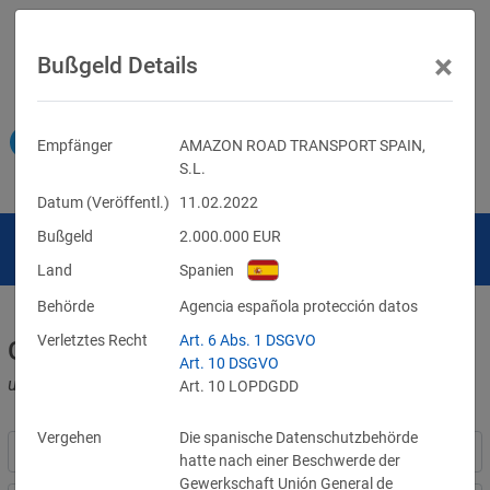
×
Bußgeld Details
Empfänger
AMAZON ROAD TRANSPORT SPAIN,
S.L.
Datum (Veröffentl.)
11.02.2022
Bußgeld
2.000.000
EUR
Land
Spanien
Behörde
Agencia española protección datos
Verletztes Recht
Art. 6 Abs. 1 DSGVO
Geldbußen für DSGVO-Verstöße
Art. 10 DSGVO
und für Verletzungen anderer Datenschutzgesetze
Art. 10 LOPDGDD
Vergehen
Die spanische Datenschutzbehörde
hatte nach einer Beschwerde der
Gewerkschaft Unión General de