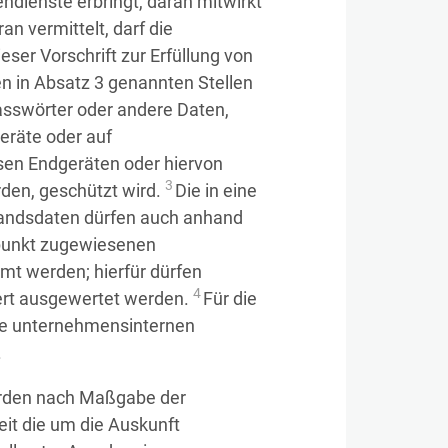
dienste erbringt, daran mitwirkt
n vermittelt, darf die
er Vorschrift zur Erfüllung von
n in Absatz 3 genannten Stellen
 Passwörter oder andere Daten,
geräte oder auf
esen Endgeräten oder hiervon
3
rden, geschützt wird.
Die in eine
ndsdaten dürfen auch anhand
punkt zugewiesenen
mt werden; hierfür dürfen
4
ert ausgewertet werden.
Für die
che unternehmensinternen
.
werden nach Maßgabe der
it die um die Auskunft