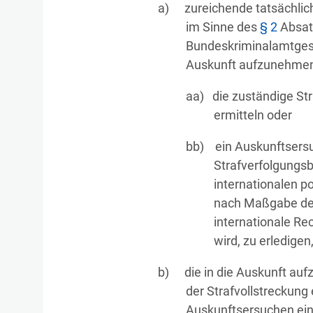
zureichende tatsächlic
im Sinne des
§ 2
Absat
Bundeskriminalamtgeset
Auskunft aufzunehmend
die zuständige St
ermitteln oder
ein Auskunftsers
Strafverfolgungs
internationalen po
nach Maßgabe der
internationale Rec
wird, zu erledigen
die in die Auskunft 
der Strafvollstreckung 
Auskunftsersuchen ein