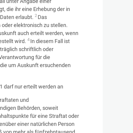
all unter Angabe einer
, die ihr eine Erhebung der in
2
Daten erlaubt.
Das
 oder elektronisch zu stellen.
uskunft auch erteilt werden, wenn
4
stellt wird.
In diesem Fall ist
äglich schriftlich oder
Verantwortung für die
n die um Auskunft ersuchenden
 darf nur erteilt werden an
traftaten und
ndigen Behörden, soweit
haltspunkte für eine Straftat oder
enüber einer natürlichen Person
 von mehr als fünfzehntausend