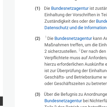
Die
Bundesnetzagentur
ist zustä
Einhaltung der Vorschriften in Te
Zuständigkeit des oder der
Bunde
Datenschutz und die Informations
1
Die
Bundesnetzagentur
kann A
Maßnahmen treffen, um die Einha
2
2 sicherzustellen.
Der nach den 
Verpflichtete muss auf Anforder
hierzu erforderlichen Auskünfte e
ist zur Überprüfung der Einhaltun
Geschäfts- und Betriebsräume wä
oder Geschäftszeiten zu betreten
Über die Befugnis zu Anordnunge
Bundesnetzagentur
bei Nichterf