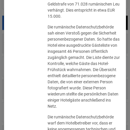
Nach Land filtern
Geldstrafe von 71.028 rumänischen Leu
verhängt. Dies entspricht in etwa EUR
15.000.
Datum
Bußgeld
Empfänger
Die rumänische Datenschutzbehörde
sah einen Verstoß gegen die Sicherheit
personenbezogener Daten. So hatte das
700 €
29.07.2026
Privatperson
Hotel eine ausgedruckte Gästeliste von
»Details
insgesamt 46 Personen öffentlich
zugänglich gemacht. Die Liste diente zur
1.715.600 €
Kontrolle, welche Gäste das Hotel-
16.07.2026
Wind Tre
»Details
Frühstück wahrnahmen. Die Übersicht
enthielt detaillierte personenbezogene
Daten, die von einer externen Person
6.358 €
fotografiert wurde. Diese Person
15.07.2026
Privatperson
»Details
wiederum stellte die persönlichen Daten
einiger Hotelgäste anschließend ins
Netz.
8.500 €
14.07.2026
Wirtschaftsprüfungsgesellschaft
»Details
Die rumänische Datenschutzbehörde
warf dem Hotelbetreiber vor, dass er
keine angemessenen technischen und