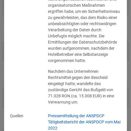
4.000 €
14.07.2026
Η Μάθηση
organisatorischen Maßnahmen
»Details
ergriffen habe, um ein Sicherheitsniveau
zu gewährleisten, das dem Risiko einer
unbeabsichtigten oder rechtswidrigen
15.000 €
14.07.2026
Flamel
Verarbeitung der Daten durch
»Details
Unbefugte möglich machte. Die
Ermittlungen der Datenschutzbehörde
13.450 €
wurden aufgenommen, nachdem der
14.07.2026
Civilstyrelsen
»Details
Hotelbetreiber eine Selbstanzeige
vorgenommen hatte.
1.150 €
Wohnungseigentümergemeinsch
Nachdem das Unternehmen
14.07.2026
»Details
aft
Rechtsmittel gegen den Bescheid
eingelegt hatte, wandelte das
zuständige Gericht das Bußgeld von
1.000 €
71.028 RON (ca. 15.008 EUR) in eine
13.07.2026
Studio-Betreiber
»Details
Verwarnung um.
Quellen
Pressemitteilung der ANSPDCP
5.200 €
10.07.2026
Nichtregierungsorganisation
Tätigkeitsbericht der ANSPDCP vom Mai
»Details
2022