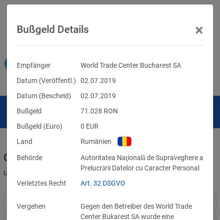
×
Bußgeld Details
Empfänger
World Trade Center Bucharest SA
Datum (Veröffentl.)
02.07.2019
Datum (Bescheid)
02.07.2019
Bußgeld
71.028
RON
Bußgeld (Euro)
0
EUR
Land
Rumänien
Geldbußen für DSGVO-Verstöße
Behörde
Autoritatea Naţională de Supraveghere a
Prelucrării Datelor cu Caracter Personal
und für Verletzungen anderer Datenschutzgesetze
Verletztes Recht
Art. 32 DSGVO
Vergehen
Gegen den Betreiber des World Trade
Center Bukarest SA wurde eine