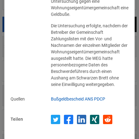
Untersuchung gegen eine
Nach Land filtern
Wohnungseigentümergemeinschaft eine
Geldbuße.
Datum
Bußgeld
Empfänger
Die Untersuchung erfolgte, nachdem der
Betreiber der Gemeinschaft
Zahlungslisten mit den Vor- und
700 €
Nachnamen der einzelnen Mitglieder der
29.07.2026
Privatperson
»Details
Wohnungseigentümergemeinschaft
ausgestellt hatte. Die WEG hatte
personenbezogene Daten des
1.715.600 €
16.07.2026
Wind Tre
Beschwerdeführers durch einen
»Details
Aushang am Schwarzen Brett ohne
seine Einwilligung weitergegeben.
6.358 €
15.07.2026
Privatperson
»Details
Quellen
Bußgeldbescheid ANS PDCP
8.500 €
Teilen
14.07.2026
Wirtschaftsprüfungsgesellschaft
»Details