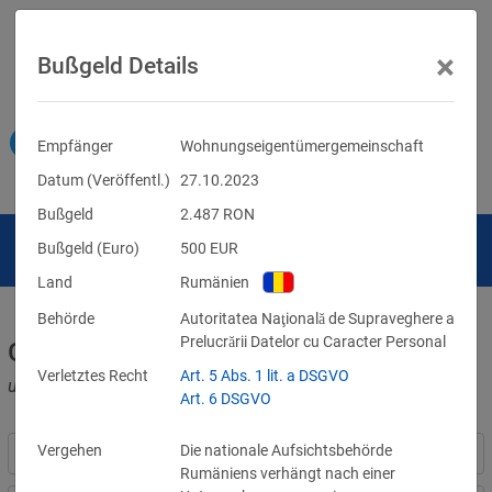
×
Bußgeld Details
Empfänger
Wohnungseigentümergemeinschaft
Datum (Veröffentl.)
27.10.2023
Bußgeld
2.487
RON
Bußgeld (Euro)
500
EUR
Land
Rumänien
Behörde
Autoritatea Naţională de Supraveghere a
Prelucrării Datelor cu Caracter Personal
Geldbußen für DSGVO-Verstöße
Verletztes Recht
Art. 5 Abs. 1 lit. a DSGVO
und für Verletzungen anderer Datenschutzgesetze
Art. 6 DSGVO
Vergehen
Die nationale Aufsichtsbehörde
Rumäniens verhängt nach einer