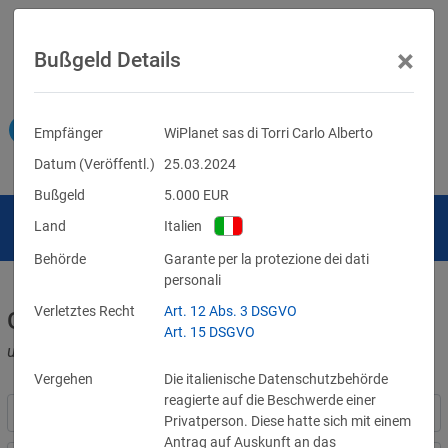
×
Bußgeld Details
Empfänger
WiPlanet sas di Torri Carlo Alberto
Datum (Veröffentl.)
25.03.2024
Bußgeld
5.000
EUR
Land
Italien
Behörde
Garante per la protezione dei dati
personali
Verletztes Recht
Art. 12 Abs. 3 DSGVO
Geldbußen für DSGVO-Verstöße
Art. 15 DSGVO
und für Verletzungen anderer Datenschutzgesetze
Vergehen
Die italienische Datenschutzbehörde
reagierte auf die Beschwerde einer
Privatperson. Diese hatte sich mit einem
Antrag auf Auskunft an das