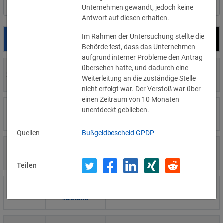
Nach Land filtern
Unternehmen gewandt, jedoch keine
Antwort auf diesen erhalten.
Im Rahmen der Untersuchung stellte die
Datum
Bußgeld
Empfänger
Behörde fest, dass das Unternehmen
aufgrund interner Probleme den Antrag
übersehen hatte, und dadurch eine
700 €
29.07.2026
Privatperson
Weiterleitung an die zuständige Stelle
»Details
nicht erfolgt war. Der Verstoß war über
einen Zeitraum von 10 Monaten
1.715.600 €
unentdeckt geblieben.
16.07.2026
Wind Tre
»Details
Quellen
Bußgeldbescheid GPDP
6.358 €
15.07.2026
Privatperson
»Details
Teilen
8.500 €
14.07.2026
Wirtschaftsprüfungsgesellschaft
»Details