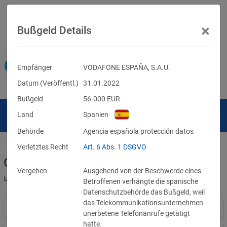
×
Bußgeld Details
Empfänger
VODAFONE ESPAÑA, S.A.U.
Datum (Veröffentl.)
31.01.2022
Bußgeld
56.000
EUR
Land
Spanien
Behörde
Agencia española protección datos
Verletztes Recht
Art. 6 Abs. 1 DSGVO
Geldbußen für DSGVO-Verstöße
Vergehen
Ausgehend von der Beschwerde eines
und für Verletzungen anderer Datenschutzgesetze
Betroffenen verhängte die spanische
Datenschutzbehörde das Bußgeld, weil
das Telekommunikationsunternehmen
unerbetene Telefonanrufe getätigt
hatte.