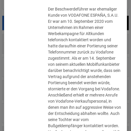
Nach Land filtern
Der Beschwerdeführer war ehemaliger
Kunde von VODAFONE ESPAÑA, S.A.U.
Er war am 10. September 2020 vom
Datum
Bußgeld
Empfänger
Unternehmen im Rahmen einer
Werbekampagne für Altkunden
telefonisch kontaktiert worden und
700 €
29.07.2026
Privatperson
hatte daraufhin einer Portierung seiner
»Details
Telefonnummer zurück zu Vodafone
zugestimmt. Als er am 14. September
1.715.600 €
von seinem aktuellen Mobilfunkanbieter
16.07.2026
Wind Tre
»Details
darüber benachrichtigt wurde, dass sein
Vertrag aufgrund der anstehenden
Portierung beendet werden würde,
6.358 €
stornierte er den Vorgang bei Vodafone.
15.07.2026
Privatperson
»Details
Anschließend erhielt er mehrere Anrufe
von Vodafone-Verkaufspersonal, in
denen man ihn auf aggressive Weise von
8.500 €
14.07.2026
Wirtschaftsprüfungsgesellschaft
der Entscheidung abhalten wollte. Auch
»Details
seine Tochter war vom
Bußgeldempfänger kontaktiert worden.