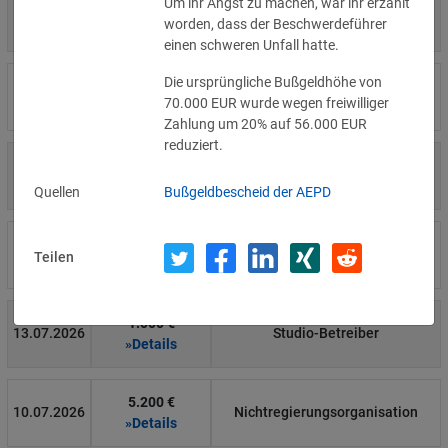
Um ihr Angst zu machen, war ihr erzählt
4.000 €
14.07.2026
Η Μάθηση
worden, dass der Beschwerdeführer
»Details
einen schweren Unfall hatte.
Die ursprüngliche Bußgeldhöhe von
15.000 €
14.07.2026
Flamel
70.000 EUR wurde wegen freiwilliger
»Details
Zahlung um 20% auf 56.000 EUR
reduziert.
13.450 €
14.07.2026
Civilstyrelsen
»Details
Quellen
Bußgeldbescheid der AEPD
1.150 €
Wohnungseigentümergemeinsch
14.07.2026
Teilen
»Details
aft
1.000 €
13.07.2026
Studio-Betreiber
»Details
5.200 €
10.07.2026
Nichtregierungsorganisation
»Details