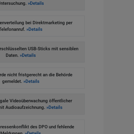
ntersuchung.
»Details
enverteilung bei Direktmarketing per
Telefonanruf.
»Details
erschlüsselten USB-Sticks mit sensiblen
Daten.
»Details
e nicht fristgerecht an die Behörde
gemeldet.
»Details
legale Videoüberwachung öffentlicher
mit Audioaufzeichnung.
»Details
eressenkonflikt des DPO und fehlende
Meldungen.
»Details