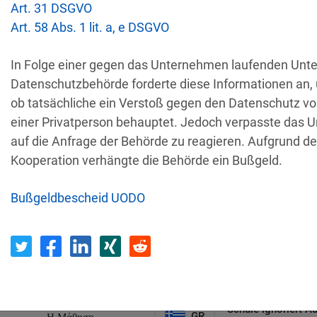
Art. 31 DSGVO
Art. 58 Abs. 1 lit. a, e DSGVO
Empfänger
Land
In Folge einer gegen das Unternehmen laufenden Unt
Unbefugter Zugrif
AT
Datenschutzbehörde forderte diese Informationen an, 
Privatperson
D
ob tatsächliche ein Verstoß gegen den Datenschutz vor
einer Privatperson behauptet. Jedoch verpasste das 
Sicherheitslücken
auf die Anfrage der Behörde zu reagieren. Aufgrund d
IT
Wind Tre
hundertt
Kooperation verhängte die Behörde ein Bußgeld.
Bußgeldbescheid UODO
PL
Privatperson
Nichtreaktion 
irtschaftsprüfungsgesellschaf
E-Mail-Postfach 
BE
t
Schule ignoriert A
GR