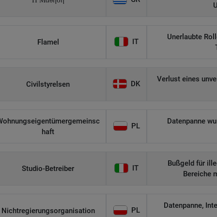
Η Μάθηση
U
Unerlaubte Roll
IT
Flamel
Verlust eines unv
DK
Civilstyrelsen
Wohnungseigentümergemeinsc
Datenpanne wurd
PL
haft
Bußgeld für il
IT
Studio-Betreiber
Bereiche 
Datenpanne, Int
PL
Nichtregierungsorganisation