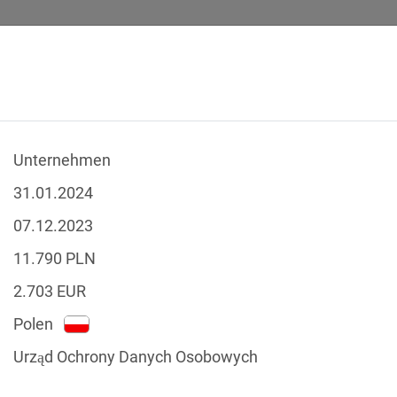
Unternehmen
SICHERHEITSVORFÄLLE
RECHTSTEXTE
GLOSSAR
DATE
31.01.2024
07.12.2023
11.790
PLN
2.703
EUR
-Verstöße
Polen
Nach Land filtern
tzgesetze
Urząd Ochrony Danych Osobowych