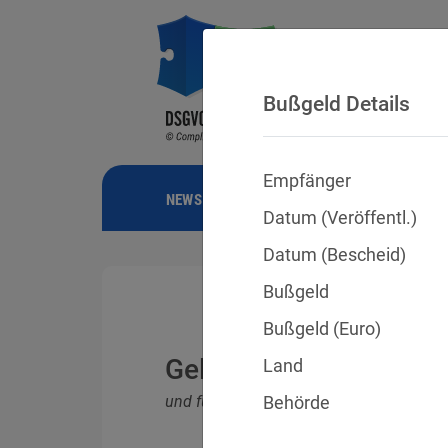
Bußgeld Details
Empfänger
NEWS
BUSSGELDER
URTEILE
Datum (Veröffentl.)
Datum (Bescheid)
Bußgeld
Bußgeld (Euro)
Geldbußen für DSGVO
Land
und für Verletzungen anderer Datenschu
Behörde