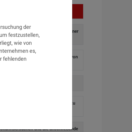
Vergehen
ersuchung der
f auf und Weitergabe personenbezogener
um festzustellen,
aten an Dritte.
»Details
liegt, wie von
Unternehmen es,
 ermöglichen Hackern den Diebstahl von
er fehlenden
ausenden Kundendaten.
»Details
auf behördliche Anordnung.
»Details
eines ehemaligen Mitarbeiters blieb zu
lange aktiv.
»Details
uskunftsersuchen und die anschließende