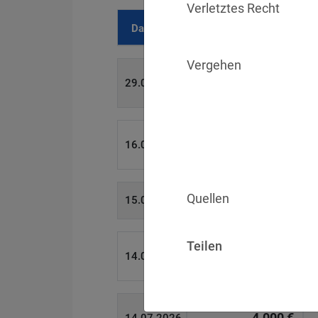
Verletztes Recht
Datum
Bußgeld
Vergehen
700 €
29.07.2026
1.715.600 €
16.07.2026
Quellen
6.358 €
15.07.2026
Teilen
W
8.500 €
14.07.2026
4.000 €