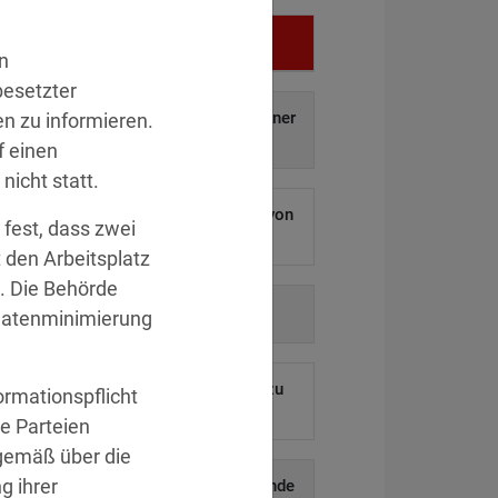
Vergehen
n
esetzter
f auf und Weitergabe personenbezogener
n zu informieren.
aten an Dritte.
»Details
f einen
nicht statt.
 ermöglichen Hackern den Diebstahl von
 fest, dass zwei
ausenden Kundendaten.
»Details
 den Arbeitsplatz
. Die Behörde
auf behördliche Anordnung.
»Details
 Datenminimierung
eines ehemaligen Mitarbeiters blieb zu
rmationspflicht
lange aktiv.
»Details
te Parteien
sgemäß über die
g ihrer
uskunftsersuchen und die anschließende