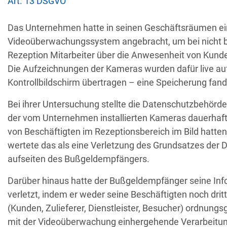
Art. 13 DSGVO
Empfänger
Land
Das Unternehmen hatte in seinen Geschäftsräumen ei
Videoüberwachungssystem angebracht, um bei nicht b
Unbefugter Zugrif
Rezeption Mitarbeiter über die Anwesenheit von Kunde
AT
Privatperson
D
Die Aufzeichnungen der Kameras wurden dafür live au
Kontrollbildschirm übertragen – eine Speicherung fand 
Sicherheitslücken
IT
Bei ihrer Untersuchung stellte die Datenschutzbehörde
Wind Tre
hundertt
der vom Unternehmen installierten Kameras dauerhaft
von Beschäftigten im Rezeptionsbereich im Bild hatten
PL
Privatperson
Nichtreaktion 
wertete das als eine Verletzung des Grundsatzes der
aufseiten des Bußgeldempfängers.
irtschaftsprüfungsgesellschaf
E-Mail-Postfach 
Darüber hinaus hatte der Bußgeldempfänger seine Info
BE
t
verletzt, indem er weder seine Beschäftigten noch drit
(Kunden, Zulieferer, Dienstleister, Besucher) ordnung
mit der Videoüberwachung einhergehende Verarbeitun
Schule ignoriert A
GR