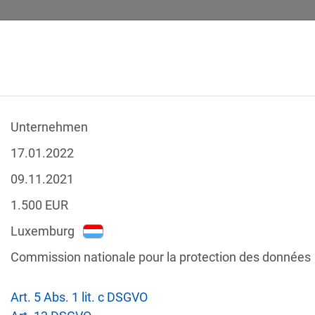
Unternehmen
SICHERHEITSVORFÄLLE
RECHTSTEXTE
GLOSSAR
DATE
17.01.2022
09.11.2021
1.500
EUR
Luxemburg
-Verstöße
Commission nationale pour la protection des données
Nach Land filtern
tzgesetze
Art. 5 Abs. 1 lit. c DSGVO