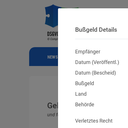
Bußgeld Details
Empfänger
NEWS
BUSSGELDER
URTEILE
Datum (Veröffentl.)
Datum (Bescheid)
Bußgeld
Land
Geldbußen für DSGVO
Behörde
und für Verletzungen anderer Datenschu
Verletztes Recht