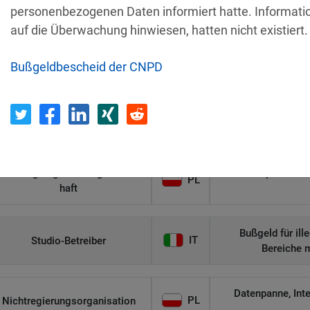
Η Μάθηση
U
personenbezogenen Daten informiert hatte. Informatio
auf die Überwachung hinwiesen, hatten nicht existiert.
Unerlaubte Roll
IT
Flamel
Bußgeldbescheid der CNPD
Verlust eines unv
DK
Civilstyrelsen
Wohnungseigentümergemeinsc
Datenpanne wurd
PL
haft
Bußgeld für il
IT
Studio-Betreiber
Bereiche 
Datenpanne, Int
PL
Nichtregierungsorganisation