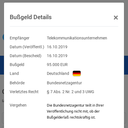
×
Bußgeld Details
Empfänger
Telekommunikationsunternehmen
Datum (Veröffentl.)
16.10.2019
Datum (Bescheid)
16.10.2019
Bußgeld
95.000
EUR
Land
Deutschland
Behörde
Bundesnetzagentur
Geldbußen für DSGVO-Verstöße
Verletztes Recht
§ 7 Abs. 2 Nr. 2 und 3 UWG
und für Verletzungen anderer Datenschutzgesetze
Vergehen
Die Bundesnetzagentur teilt in Ihrer
Veröffentlichung nicht mit, ob der
Bußgelderlaß rechtskräftig ist.