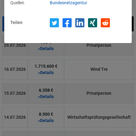
Quellen
Bundesnetzagentur
Nach Land filtern
Teilen
Datum
Bußgeld
Empfänger
700 €
29.07.2026
Privatperson
»Details
1.715.600 €
16.07.2026
Wind Tre
»Details
6.358 €
15.07.2026
Privatperson
»Details
8.500 €
14.07.2026
Wirtschaftsprüfungsgesellschaft
»Details