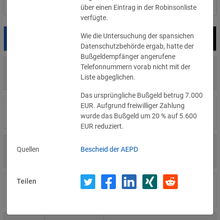
Nach Land filtern
über einen Eintrag in der Robinsonliste
verfügte.
Wie die Untersuchung der spansichen
Datum
Bußgeld
Empfänger
Datenschutzbehörde ergab, hatte der
Bußgeldempfänger angerufene
Telefonnummern vorab nicht mit der
700 €
29.07.2026
Privatperson
Liste abgeglichen.
»Details
Das ursprüngliche Bußgeld betrug 7.000
EUR. Aufgrund freiwilliger Zahlung
1.715.600 €
16.07.2026
Wind Tre
wurde das Bußgeld um 20 % auf 5.600
»Details
EUR reduziert.
6.358 €
Quellen
Bescheid der AEPD
15.07.2026
Privatperson
»Details
Teilen
8.500 €
14.07.2026
Wirtschaftsprüfungsgesellschaft
»Details