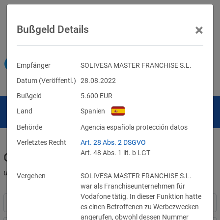
×
Bußgeld Details
Empfänger
SOLIVESA MASTER FRANCHISE S.L.
Datum (Veröffentl.)
28.08.2022
Bußgeld
5.600
EUR
Land
Spanien
Behörde
Agencia española protección datos
Verletztes Recht
Art. 28 Abs. 2 DSGVO
Art. 48 Abs. 1 lit. b LGT
Geldbußen für DSGVO-Verstöße
und für Verletzungen anderer Datenschutzgesetze
Vergehen
SOLIVESA MASTER FRANCHISE S.L.
war als Franchiseunternehmen für
Vodafone tätig. In dieser Funktion hatte
es einen Betroffenen zu Werbezwecken
angerufen, obwohl dessen Nummer