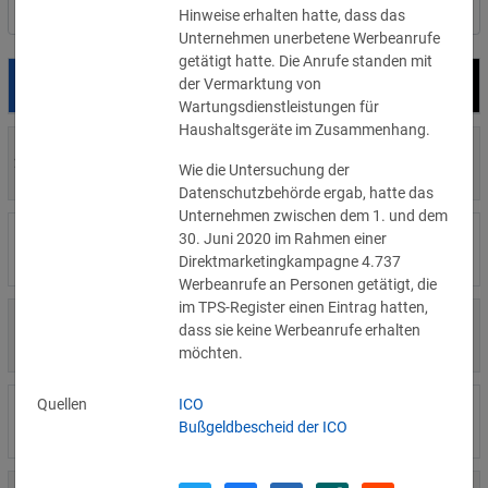
Nach Land filtern
Hinweise erhalten hatte, dass das
Unternehmen unerbetene Werbeanrufe
getätigt hatte. Die Anrufe standen mit
der Vermarktung von
Datum
Bußgeld
Empfänger
Wartungsdienstleistungen für
Haushaltsgeräte im Zusammenhang.
700 €
29.07.2026
Privatperson
Wie die Untersuchung der
»Details
Datenschutzbehörde ergab, hatte das
Unternehmen zwischen dem 1. und dem
1.715.600 €
30. Juni 2020 im Rahmen einer
16.07.2026
Wind Tre
»Details
Direktmarketingkampagne 4.737
Werbeanrufe an Personen getätigt, die
im TPS-Register einen Eintrag hatten,
6.358 €
dass sie keine Werbeanrufe erhalten
15.07.2026
Privatperson
»Details
möchten.
Quellen
ICO
8.500 €
14.07.2026
Wirtschaftsprüfungsgesellschaft
Bußgeldbescheid der ICO
»Details