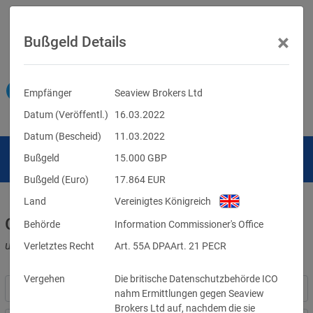
×
Bußgeld Details
Empfänger
Seaview Brokers Ltd
Datum (Veröffentl.)
16.03.2022
Datum (Bescheid)
11.03.2022
Bußgeld
15.000
GBP
Bußgeld (Euro)
17.864
EUR
Land
Vereinigtes Königreich
Geldbußen für DSGVO-Verstöße
Behörde
Information Commissioner's Office
und für Verletzungen anderer Datenschutzgesetze
Verletztes Recht
Art. 55A DPAArt. 21 PECR
Vergehen
Die britische Datenschutzbehörde ICO
nahm Ermittlungen gegen Seaview
Brokers Ltd auf, nachdem die sie