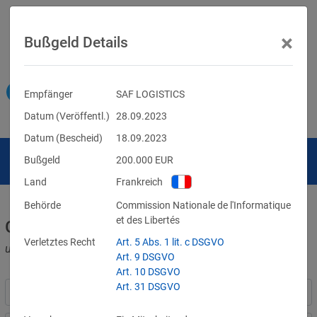
×
Bußgeld Details
Empfänger
SAF LOGISTICS
Datum (Veröffentl.)
28.09.2023
Datum (Bescheid)
18.09.2023
Bußgeld
200.000
EUR
Land
Frankreich
Behörde
Commission Nationale de l'Informatique
et des Libertés
Geldbußen für DSGVO-Verstöße
Verletztes Recht
Art. 5 Abs. 1 lit. c DSGVO
und für Verletzungen anderer Datenschutzgesetze
Art. 9 DSGVO
Art. 10 DSGVO
Art. 31 DSGVO