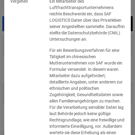
Vergehen
Ein Mitarbeiter des
Nach Land filtern
Luftfrachttransportunternehmens
reichte Beschwerde ein, dass SAF
LOGISTICS Daten über das Privatleben
Datum
Bußgeld
Empfänger
seiner Angestellten sammelte. Daraufhin
stellte die Datenschutzbehörde (CNIL)
Untersuchungen an.
700 €
29.07.2026
Privatperson
»Details
Für ein Bewerbungsverfahren für eine
Tätigkeit im chinesischen
Mutterunternehmen von SAF wurde ein
1.715.600 €
16.07.2026
Wind Tre
Formular versendet. In diesem waren
»Details
Mitarbeiter dazu aufgefordert,
detaillierte Angaben, unter anderem zur
ethnischen und politischen
6.358 €
15.07.2026
Privatperson
Zugehörigkeit, Gesundheitsdaten sowie
»Details
allen Familienangehörigen zu machen.
Für die Verarbeitung sensibler Daten lag
8.500 €
laut Behörde jedoch keine gültige
14.07.2026
Wirtschaftsprüfungsgesellschaft
»Details
Rechtsgrundlage, wie eine freiwillige und
informierte Einwilligung, vor. Außerdem
wertete sie diese Erhebung als einen