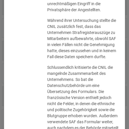
4.000 €
unrechtmäßigen Eingriff in die
14.07.2026
Η Μάθηση
»Details
Privatsphäre der Angestellten.
Während ihrer Untersuchung stellte die
15.000 €
CNIL zusätzlich fest, dass das
14.07.2026
Flamel
»Details
Unternehmen Strafregisterauszüge zu
Mitarbeitern aufbewahrte, obwohl SAF
in vielen Fällen nicht die Genehmigung
13.450 €
14.07.2026
Civilstyrelsen
hatte, dieses einzusehen und in keinem
»Details
Fall diese Daten speichern durfte.
Schlussendlich kritisierte die CNIL die
1.150 €
Wohnungseigentümergemeinsch
14.07.2026
mangelnde Zusammenarbeit des
»Details
aft
Unternehmens. So bat die
Datenschutzbehörde um eine
Übersetzung des Formulars. Die
1.000 €
13.07.2026
Studio-Betreiber
französische Version enthielt jedoch
»Details
nicht die Felder, in denen die ethnische
und politische Zugehörigkeit sowie die
5.200 €
Blutgruppe erhoben wurden. Außerdem
10.07.2026
Nichtregierungsorganisation
»Details
verwendete SAF das Formular weiter,
auch nachdem es der Behörde mitgeteilt