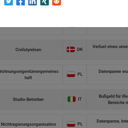
Η Μάθηση
U
Unerlaubte Roll
IT
Flamel
Verlust eines unv
DK
Civilstyrelsen
Wohnungseigentümergemeinsc
Datenpanne wurd
PL
haft
Bußgeld für il
IT
Studio-Betreiber
Bereiche 
Datenpanne, Int
PL
Nichtregierungsorganisation