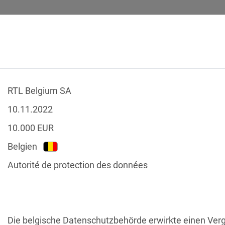
RTL Belgium SA
SICHERHEITSVORFÄLLE
RECHTSTEXTE
GLOSSAR
DATE
10.11.2022
10.000
EUR
Belgien
Autorité de protection des données
-Verstöße
Nach Land filtern
tzgesetze
Die belgische Datenschutzbehörde erwirkte einen Ver