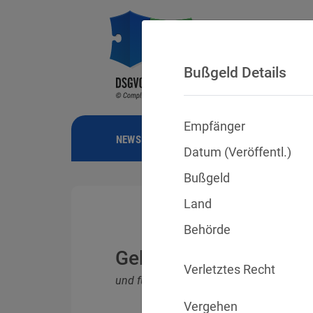
Bußgeld Details
Empfänger
NEWS
BUSSGELDER
URTEILE
Datum (Veröffentl.)
Bußgeld
Land
Behörde
Geldbußen für DSGVO
Verletztes Recht
und für Verletzungen anderer Datenschu
Vergehen