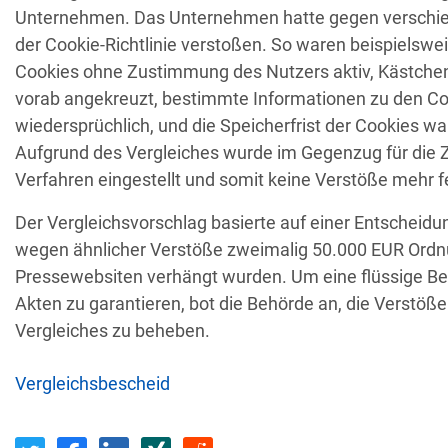
Unternehmen. Das Unternehmen hatte gegen verschi
Empfänger
Land
der Cookie-Richtlinie verstoßen. So waren beispielswe
Cookies ohne Zustimmung des Nutzers aktiv, Kästchen
vorab angekreuzt, bestimmte Informationen zu den C
Unbefugter Zugrif
AT
Privatperson
wiedersprüchlich, und die Speicherfrist der Cookies wa
D
Aufgrund des Vergleiches wurde im Gegenzug für die 
Verfahren eingestellt und somit keine Verstöße mehr fe
Sicherheitslücken
IT
Wind Tre
hundertt
Der Vergleichsvorschlag basierte auf einer Entscheidu
wegen ähnlicher Verstöße zweimalig 50.000 EUR Ord
Pressewebsiten verhängt wurden. Um eine flüssige Be
PL
Privatperson
Nichtreaktion 
Akten zu garantieren, bot die Behörde an, die Verstö
Vergleiches zu beheben.
irtschaftsprügungsgesellscha
E-Mail-Postfach 
BE
ft
Vergleichsbescheid
Schule ignoriert A
GR