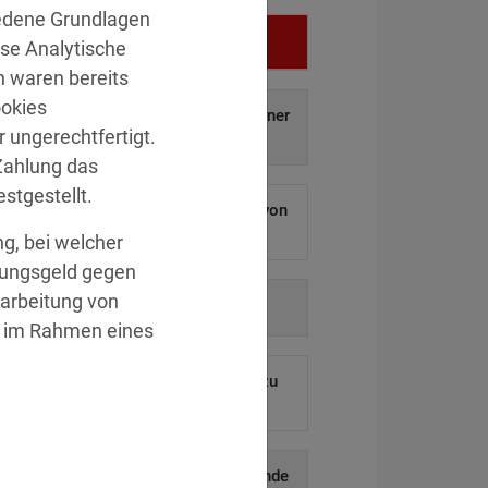
edene Grundlagen
Vergehen
ise Analytische
 waren bereits
ookies
f auf und Weitergabe personenbezogener
r ungerechtfertigt.
aten an Dritte.
»Details
Zahlung das
stgestellt.
 ermöglichen Hackern den Diebstahl von
ausenden Kundendaten.
»Details
ng, bei welcher
nungsgeld gegen
arbeitung von
auf behördliche Anordnung.
»Details
ße im Rahmen eines
eines ehemaligen Mitarbeiters blieb zu
lange aktiv.
»Details
uskunftsersuchen und die anschließende