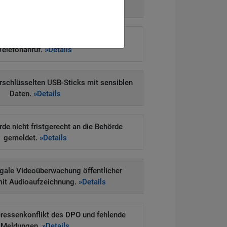
ntersuchung.
»Details
enverteilung bei Direktmarketing per
Telefonanruf.
»Details
erschlüsselten USB-Sticks mit sensiblen
Daten.
»Details
e nicht fristgerecht an die Behörde
gemeldet.
»Details
legale Videoüberwachung öffentlicher
mit Audioaufzeichnung.
»Details
eressenkonflikt des DPO und fehlende
Meldungen.
»Details