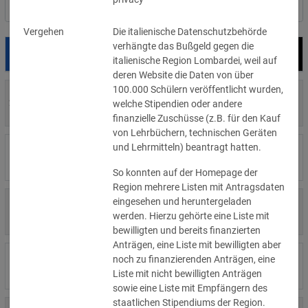
Nach Land filtern
Vergehen
Die italienische Datenschutzbehörde
verhängte das Bußgeld gegen die
Datum
Bußgeld
Empfänger
italienische Region Lombardei, weil auf
deren Website die Daten von über
100.000 Schülern veröffentlicht wurden,
700 €
29.07.2026
Privatperson
welche Stipendien oder andere
»Details
finanzielle Zuschüsse (z.B. für den Kauf
von Lehrbüchern, technischen Geräten
und Lehrmitteln) beantragt hatten.
1.715.600 €
16.07.2026
Wind Tre
»Details
So konnten auf der Homepage der
Region mehrere Listen mit Antragsdaten
eingesehen und heruntergeladen
6.358 €
15.07.2026
Privatperson
werden. Hierzu gehörte eine Liste mit
»Details
bewilligten und bereits finanzierten
Anträgen, eine Liste mit bewilligten aber
8.500 €
noch zu finanzierenden Anträgen, eine
14.07.2026
Wirtschaftsprüfungsgesellschaft
»Details
Liste mit nicht bewilligten Anträgen
sowie eine Liste mit Empfängern des
staatlichen Stipendiums der Region.