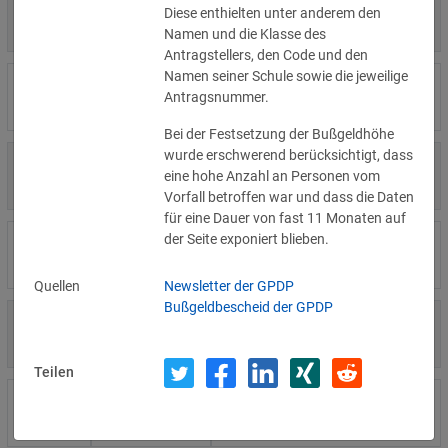
4.000 €
Diese enthielten unter anderem den
14.07.2026
Η Μάθηση
»Details
Namen und die Klasse des
Antragstellers, den Code und den
Namen seiner Schule sowie die jeweilige
15.000 €
14.07.2026
Flamel
Antragsnummer.
»Details
Bei der Festsetzung der Bußgeldhöhe
wurde erschwerend berücksichtigt, dass
13.450 €
14.07.2026
Civilstyrelsen
eine hohe Anzahl an Personen vom
»Details
Vorfall betroffen war und dass die Daten
für eine Dauer von fast 11 Monaten auf
der Seite exponiert blieben.
1.150 €
Wohnungseigentümergemeinsch
14.07.2026
»Details
aft
Quellen
Newsletter der GPDP
Bußgeldbescheid der GPDP
1.000 €
13.07.2026
Studio-Betreiber
»Details
Teilen
5.200 €
10.07.2026
Nichtregierungsorganisation
»Details