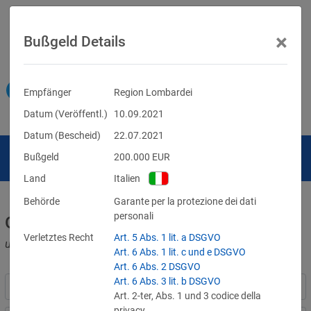
×
Bußgeld Details
Empfänger
Region Lombardei
Datum (Veröffentl.)
10.09.2021
Datum (Bescheid)
22.07.2021
Bußgeld
200.000
EUR
Land
Italien
Behörde
Garante per la protezione dei dati
personali
Geldbußen für DSGVO-Verstöße
Verletztes Recht
Art. 5 Abs. 1 lit. a DSGVO
und für Verletzungen anderer Datenschutzgesetze
Art. 6 Abs. 1 lit. c und e DSGVO
Art. 6 Abs. 2 DSGVO
Art. 6 Abs. 3 lit. b DSGVO
Art. 2-ter, Abs. 1 und 3 codice della
privacy