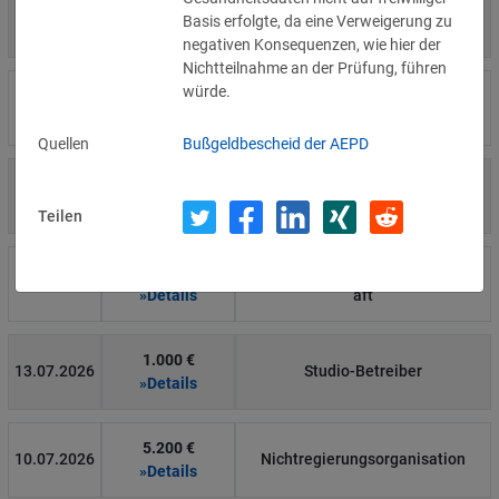
4.000 €
14.07.2026
Η Μάθηση
Basis erfolgte, da eine Verweigerung zu
»Details
negativen Konsequenzen, wie hier der
Nichtteilnahme an der Prüfung, führen
würde.
15.000 €
14.07.2026
Flamel
»Details
Quellen
Bußgeldbescheid der AEPD
13.450 €
14.07.2026
Civilstyrelsen
»Details
Teilen
1.150 €
Wohnungseigentümergemeinsch
14.07.2026
»Details
aft
1.000 €
13.07.2026
Studio-Betreiber
»Details
5.200 €
10.07.2026
Nichtregierungsorganisation
»Details