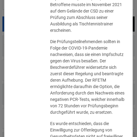
Nach Land filtern
Betroffene musste im November 2021
auf dem Gelände der CSD zu einer
Prüfung zum Abschluss seiner
Ausbildung als Tischtennistrainer
Datum
Bußgeld
Empfänger
erscheinen.
Die Prüfungsteilnehmenden sollten in
700 €
29.07.2026
Privatperson
Folge der COVID-19-Pandemie
»Details
nachweisen, dass sie einen Impfschutz
gegen den Virus besaßen. Der
1.715.600 €
Beschwerdeführer widersetzte sich
16.07.2026
Wind Tre
»Details
zuerst dieser Regelung und beantragte
deren Aufhebung. Der RFETM
ermöglichte daraufhin die Option, die
6.358 €
Anforderung durch den Nachweis eines
15.07.2026
Privatperson
»Details
negativen PCR-Tests, welcher innerhalb
von 72 Stunden vor Prüfungsbeginn
durchgeführt wurde, zu ersetzen.
8.500 €
14.07.2026
Wirtschaftsprüfungsgesellschaft
»Details
Es wurde entschieden, dass die
Einwilligung zur Offenlegung von
Gesundheitsdaten nicht auf freiwilliger