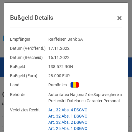
×
Bußgeld Details
Empfänger
Raiffeisen Bank SA
Datum (Veröffentl.)
17.11.2022
Datum (Bescheid)
16.11.2022
Bußgeld
138.572
RON
Bußgeld (Euro)
28.000
EUR
Land
Rumänien
Geldbußen für DSGVO-Verstöße
Behörde
Autoritatea Naţională de Supraveghere a
Prelucrării Datelor cu Caracter Personal
und für Verletzungen anderer Datenschutzgesetze
Verletztes Recht
Art. 32 Abs. 4 DSGVO
Art. 32 Abs. 1 DSGVO
Art. 32 Abs. 2 DSGVO
Art. 25 Abs. 1 DSGVO