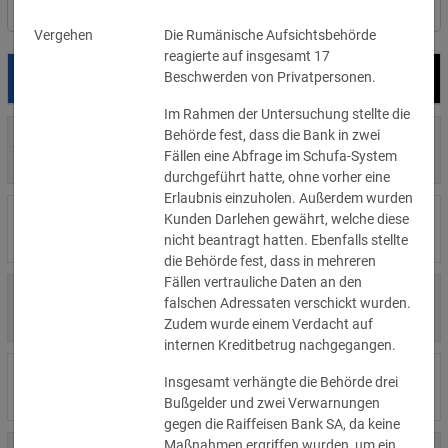
Nach Land filtern
Vergehen
Die Rumänische Aufsichtsbehörde
reagierte auf insgesamt 17
Beschwerden von Privatpersonen.
Datum
Bußgeld
Empfänger
Im Rahmen der Untersuchung stellte die
Behörde fest, dass die Bank in zwei
700 €
29.07.2026
Privatperson
Fällen eine Abfrage im Schufa-System
»Details
durchgeführt hatte, ohne vorher eine
Erlaubnis einzuholen. Außerdem wurden
1.715.600 €
Kunden Darlehen gewährt, welche diese
16.07.2026
Wind Tre
»Details
nicht beantragt hatten. Ebenfalls stellte
die Behörde fest, dass in mehreren
Fällen vertrauliche Daten an den
6.358 €
falschen Adressaten verschickt wurden.
15.07.2026
Privatperson
»Details
Zudem wurde einem Verdacht auf
internen Kreditbetrug nachgegangen.
8.500 €
Insgesamt verhängte die Behörde drei
14.07.2026
Wirtschaftsprüfungsgesellschaft
»Details
Bußgelder und zwei Verwarnungen
gegen die Raiffeisen Bank SA, da keine
Maßnahmen ergriffen wurden, um ein