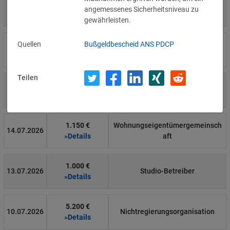
4.000 €
14.07.2026
Η Μάθηση
angemessenes Sicherheitsniveau zu
»Details
gewährleisten.
15.000 €
Quellen
Bußgeldbescheid ANS PDCP
14.07.2026
Flamel
»Details
Teilen
13.450 €
14.07.2026
Civilstyrelsen
»Details
1.150 €
Wohnungseigentümergemeinsch
14.07.2026
»Details
aft
1.000 €
13.07.2026
Studio-Betreiber
»Details
5.200 €
10.07.2026
Nichtregierungsorganisation
»Details