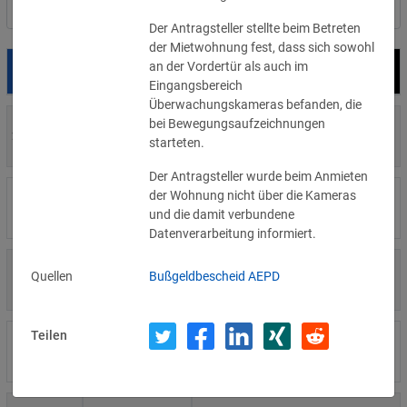
Nach Land filtern
Der Antragsteller stellte beim Betreten
der Mietwohnung fest, dass sich sowohl
an der Vordertür als auch im
Datum
Bußgeld
Empfänger
Eingangsbereich
Überwachungskameras befanden, die
bei Bewegungsaufzeichnungen
700 €
29.07.2026
Privatperson
starteten.
»Details
Der Antragsteller wurde beim Anmieten
der Wohnung nicht über die Kameras
1.715.600 €
16.07.2026
Wind Tre
und die damit verbundene
»Details
Datenverarbeitung informiert.
6.358 €
Quellen
Bußgeldbescheid AEPD
15.07.2026
Privatperson
»Details
Teilen
8.500 €
14.07.2026
Wirtschaftsprüfungsgesellschaft
»Details