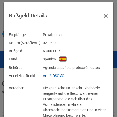
×
Bußgeld Details
Empfänger
Privatperson
Datum (Veröffentl.)
02.12.2023
Bußgeld
6.000
EUR
Land
Spanien
Behörde
Agencia española protección datos
Verletztes Recht
Art. 6 DSGVO
Geldbußen für DSGVO-Verstöße
Vergehen
Die spanische Datenschutzbehörde
und für Verletzungen anderer Datenschutzgesetze
reagierte auf die Beschwerde einer
Privatperson, die sich über das
Vorhandensein mehrerer
Überwachungskameras an und in einer
Mietwohnung beschwerte.