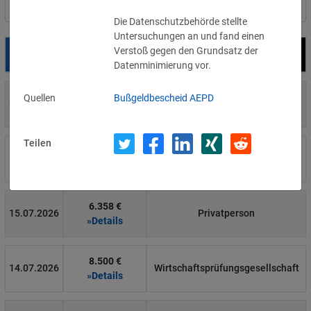
Nach Land filtern
Die Datenschutzbehörde stellte
Untersuchungen an und fand einen
Verstoß gegen den Grundsatz der
Datum
Bußgeld
Empfänger
Datenminimierung vor.
700 €
Quellen
Bußgeldbescheid AEPD
29.07.2026
Privatperson
»Details
Teilen
1.715.600 €
16.07.2026
Wind Tre
»Details
6.358 €
15.07.2026
Privatperson
»Details
8.500 €
14.07.2026
Wirtschaftsprüfungsgesellschaft
»Details