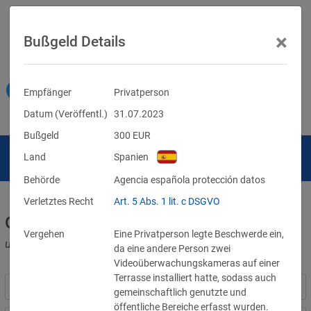
×
Bußgeld Details
Empfänger
Privatperson
Datum (Veröffentl.)
31.07.2023
Bußgeld
300
EUR
Land
Spanien
Behörde
Agencia española protección datos
Verletztes Recht
Art. 5 Abs. 1 lit. c DSGVO
Geldbußen für DSGVO-Verstöße
Vergehen
Eine Privatperson legte Beschwerde ein,
und für Verletzungen anderer Datenschutzgesetze
da eine andere Person zwei
Videoüberwachungskameras auf einer
Terrasse installiert hatte, sodass auch
gemeinschaftlich genutzte und
öffentliche Bereiche erfasst wurden.