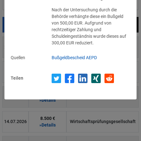
Nach Land filtern
Nach der Untersuchung durch die
Behörde verhängte diese ein Bußgeld
von 500,00 EUR. Aufgrund von
Datum
Bußgeld
Empfänger
rechtzeitiger Zahlung und
Schuldeingeständnis wurde dieses auf
300,00 EUR reduziert.
700 €
29.07.2026
Privatperson
»Details
Quellen
Bußgeldbescheid AEPD
1.715.600 €
16.07.2026
Wind Tre
»Details
Teilen
6.358 €
15.07.2026
Privatperson
»Details
8.500 €
14.07.2026
Wirtschaftsprüfungsgesellschaft
»Details