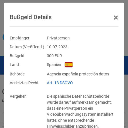
×
Bußgeld Details
Empfänger
Privatperson
Datum (Veröffentl.)
10.07.2023
Bußgeld
300
EUR
Land
Spanien
Behörde
Agencia española protección datos
Verletztes Recht
Art. 13 DSGVO
Geldbußen für DSGVO-Verstöße
Vergehen
Die spanische Datenschutzbehörde
und für Verletzungen anderer Datenschutzgesetze
wurde darauf aufmerksam gemacht,
dass eine Privatperson ein
Videoüberwachungssystem installiert
hatte, ohne entsprechende
Hinweisschilder anzubringen.