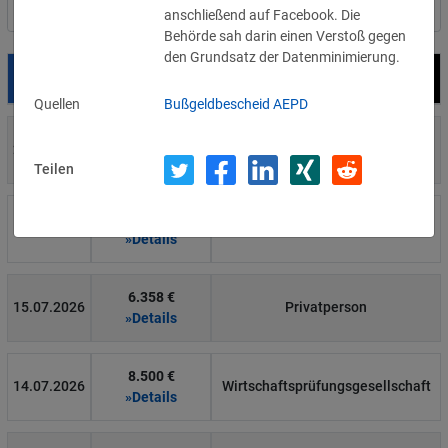
Nach Land filtern
anschließend auf Facebook. Die
Behörde sah darin einen Verstoß gegen
den Grundsatz der Datenminimierung.
Datum
Bußgeld
Empfänger
Quellen
Bußgeldbescheid AEPD
700 €
29.07.2026
Privatperson
»Details
Teilen
1.715.600 €
16.07.2026
Wind Tre
»Details
6.358 €
15.07.2026
Privatperson
»Details
8.500 €
14.07.2026
Wirtschaftsprüfungsgesellschaft
»Details