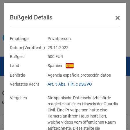
×
Bußgeld Details
Empfänger
Privatperson
Datum (Veröffentl.)
29.11.2022
Bußgeld
500
EUR
Land
Spanien
Behörde
Agencia española protección datos
Verletztes Recht
Art. 5 Abs. 1 lit. c DSGVO
Geldbußen für DSGVO-Verstöße
Vergehen
Die spanische Datenschutzbehörde
und für Verletzungen anderer Datenschutzgesetze
reagierte auf einen Hinweis der Guardia
Civil. Eine Privatperson hatte eine
Kamera an ihrem Haus installiert,
welche Videos vom öffentlichen Raum
aufzeichnete. Diese stellte sie