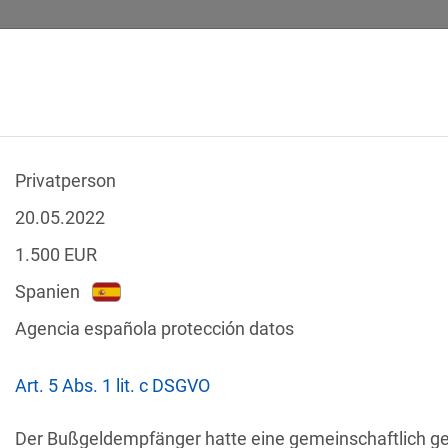
Privatperson
SICHERHEITSVORFÄLLE
RECHTSTEXTE
GLOSSAR
DATE
20.05.2022
1.500
EUR
Spanien
Agencia española protección datos
-Verstöße
Nach Land filtern
Art. 5 Abs. 1 lit. c DSGVO
tzgesetze
Der Bußgeldempfänger hatte eine gemeinschaftlich g