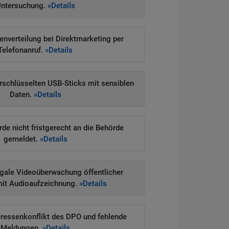
ntersuchung.
»Details
enverteilung bei Direktmarketing per
Telefonanruf.
»Details
erschlüsselten USB-Sticks mit sensiblen
Daten.
»Details
e nicht fristgerecht an die Behörde
gemeldet.
»Details
legale Videoüberwachung öffentlicher
mit Audioaufzeichnung.
»Details
eressenkonflikt des DPO und fehlende
Meldungen.
»Details