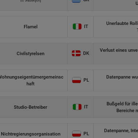
Η Μάθηση
U
Unerlaubte Roll
IT
Flamel
Verlust eines unv
DK
Civilstyrelsen
Wohnungseigentümergemeinsc
Datenpanne wurd
PL
haft
Bußgeld für il
IT
Studio-Betreiber
Bereiche 
Datenpanne, Int
PL
Nichtregierungsorganisation