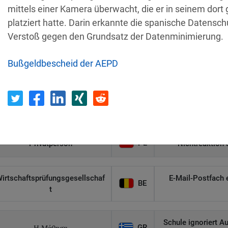
mittels einer Kamera überwacht, die er in seinem dort
Empfänger
Land
platziert hatte. Darin erkannte die spanische Datensc
Verstoß gegen den Grundsatz der Datenminimierung.
Unbefugter Zugrif
AT
Privatperson
Bußgeldbescheid der AEPD
D
Sicherheitslücken
IT
Wind Tre
hundertt
PL
Privatperson
Nichtreaktion 
irtschaftsprüfungsgesellschaf
E-Mail-Postfach 
BE
t
Schule ignoriert A
GR