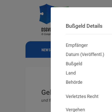
Bußgeld Details
Empfänger
NEWS
BUSSGELDER
URTEILE
Datum (Veröffentl.)
Bußgeld
Land
Behörde
Geldbußen für DSGVO
Verletztes Recht
und für Verletzungen anderer Datenschu
Vergehen