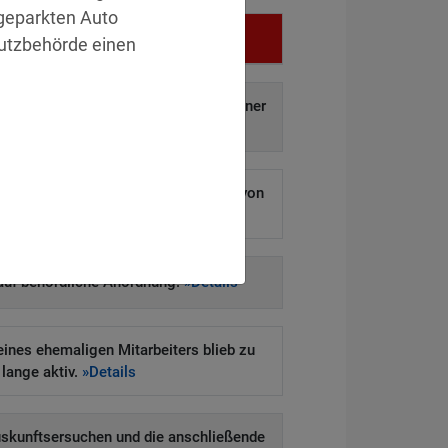
 geparkten Auto
Vergehen
hutzbehörde einen
f auf und Weitergabe personenbezogener
aten an Dritte.
»Details
 ermöglichen Hackern den Diebstahl von
ausenden Kundendaten.
»Details
auf behördliche Anordnung.
»Details
eines ehemaligen Mitarbeiters blieb zu
lange aktiv.
»Details
uskunftsersuchen und die anschließende