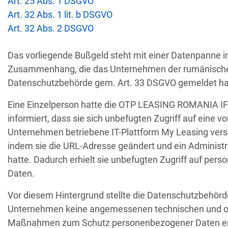
Art. 25 Abs. 1 DSGVO
Art. 32 Abs. 1 lit. b DSGVO
Empfänger
Land
Art. 32 Abs. 2 DSGVO
Unbefugter Zugrif
Das vorliegende Bußgeld steht mit einer Datenpanne 
AT
Privatperson
D
Zusammenhang, die das Unternehmen der rumänisch
Datenschutzbehörde gem. Art. 33 DSGVO gemeldet ha
Sicherheitslücken
IT
Eine Einzelperson hatte die OTP LEASING ROMANIA I
Wind Tre
hundertt
informiert, dass sie sich unbefugten Zugriff auf eine 
Unternehmen betriebene IT-Plattform My Leasing versc
PL
Privatperson
Nichtreaktion 
indem sie die URL-Adresse geändert und ein Administra
hatte. Dadurch erhielt sie unbefugten Zugriff auf pe
Daten.
irtschaftsprüfungsgesellschaf
E-Mail-Postfach 
BE
t
Vor diesem Hintergrund stellte die Datenschutzbehörde
Unternehmen keine angemessenen technischen und o
Maßnahmen zum Schutz personenbezogener Daten erg
Schule ignoriert A
GR