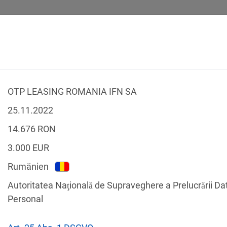
OTP LEASING ROMANIA IFN SA
SICHERHEITSVORFÄLLE
RECHTSTEXTE
GLOSSAR
DATE
25.11.2022
14.676
RON
3.000
EUR
Rumänien
-Verstöße
Autoritatea Naţională de Supraveghere a Prelucrării Da
Nach Land filtern
Personal
tzgesetze