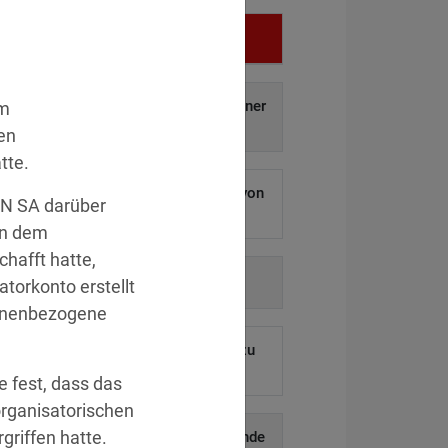
Vergehen
f auf und Weitergabe personenbezogener
im
aten an Dritte.
»Details
en
tte.
 ermöglichen Hackern den Diebstahl von
FN SA darüber
ausenden Kundendaten.
»Details
von dem
hafft hatte,
auf behördliche Anordnung.
»Details
torkonto erstellt
rsonenbezogene
eines ehemaligen Mitarbeiters blieb zu
lange aktiv.
»Details
 fest, dass das
rganisatorischen
riffen hatte.
uskunftsersuchen und die anschließende