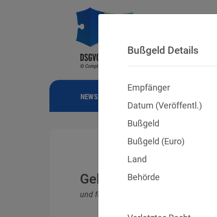
Bußgeld Details
Empfänger
NEWS
BUSSGELDER
URTEILE
Datum (Veröffentl.)
Bußgeld
Bußgeld (Euro)
Land
Geldbußen für DSGVO
Behörde
und für Verletzungen anderer Datenschu