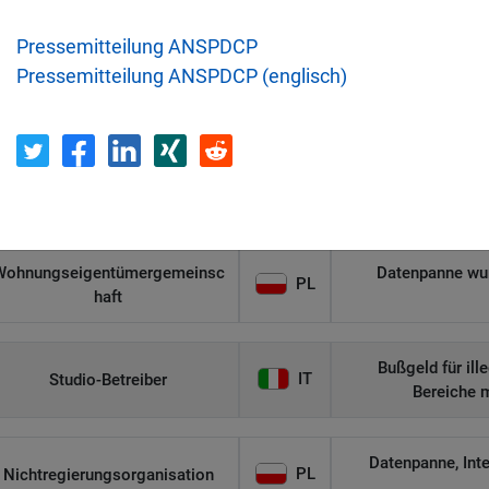
Η Μάθηση
U
Pressemitteilung ANSPDCP
Pressemitteilung ANSPDCP (englisch)
Unerlaubte Roll
IT
Flamel
Verlust eines unv
DK
Civilstyrelsen
Wohnungseigentümergemeinsc
Datenpanne wurd
PL
haft
Bußgeld für il
IT
Studio-Betreiber
Bereiche 
Datenpanne, Int
PL
Nichtregierungsorganisation