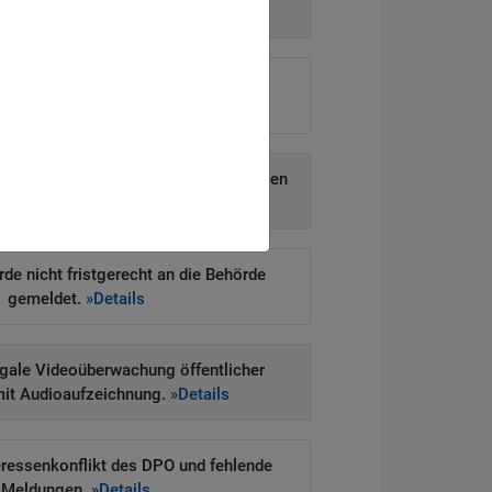
ntersuchung.
»Details
enverteilung bei Direktmarketing per
Telefonanruf.
»Details
erschlüsselten USB-Sticks mit sensiblen
Daten.
»Details
e nicht fristgerecht an die Behörde
gemeldet.
»Details
legale Videoüberwachung öffentlicher
mit Audioaufzeichnung.
»Details
eressenkonflikt des DPO und fehlende
Meldungen.
»Details