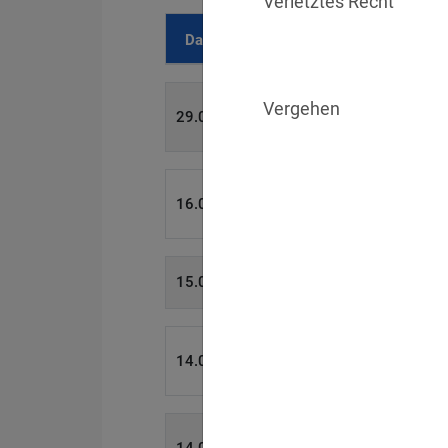
Verletztes Recht
Datum
Bußgeld
Vergehen
700 €
29.07.2026
1.715.600 €
16.07.2026
6.358 €
15.07.2026
W
8.500 €
14.07.2026
4.000 €