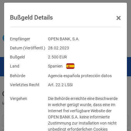
×
Bußgeld Details
Empfänger
OPEN BANK, S.A.
Datum (Veröffentl.)
28.02.2023
Bußgeld
2.500
EUR
Land
Spanien
Behörde
Agencia española protección datos
Verletztes Recht
Art. 22.2 LSSI
Geldbußen für DSGVO-Verstöße
Vergehen
Die Behörde erreichte eine Beschwerde
und für Verletzungen anderer Datenschutzgesetze
in welcher gerügt wurde, dass eine im
Internet frei verfügbare Website der
OPEN BANK S.A. keine informierte
Zustimmung zur Installation von nicht
unbedingt erforderlichen Cookies