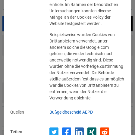
Nach Land filtern
einhole. Im Rahmen der behördlichen
Untersuchungen konnten diverse
Mängel an der Cookies Policy der
Website festgestellt werden.
Datum
Bußgeld
Empfänger
Beispielsweise wurden Cookies von
Drittanbietern verwendet, unter
700 €
29.07.2026
Privatperson
anderem solche die Google.com
»Details
gehören, die weder technisch noch
anderweitig notwendig sind. Diese
1.715.600 €
wurden ohne die vorherige Zustimmung
16.07.2026
Wind Tre
»Details
der Nutzer verwendet. Die Behörde
stellte außerdem fest dass es unmöglich
war die Cookies von Drittanbietern zu
6.358 €
entfernen, wenn der Nutzer die
15.07.2026
Privatperson
»Details
Verwendung ablehnte.
Quellen
Bußgeldbescheid AEPD
8.500 €
14.07.2026
Wirtschaftsprüfungsgesellschaft
»Details
Teilen