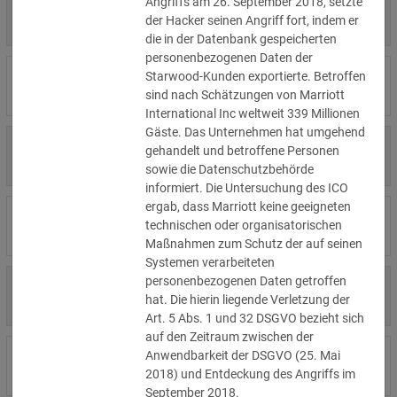
Angriffs am 26. September 2018, setzte
4.000 €
14.07.2026
Η Μάθηση
der Hacker seinen Angriff fort, indem er
»Details
die in der Datenbank gespeicherten
personenbezogenen Daten der
15.000 €
Starwood-Kunden exportierte. Betroffen
14.07.2026
Flamel
»Details
sind nach Schätzungen von Marriott
International Inc weltweit 339 Millionen
Gäste. Das Unternehmen hat umgehend
13.450 €
gehandelt und betroffene Personen
14.07.2026
Civilstyrelsen
»Details
sowie die Datenschutzbehörde
informiert. Die Untersuchung des ICO
ergab, dass Marriott keine geeigneten
1.150 €
Wohnungseigentümergemeinsch
14.07.2026
technischen oder organisatorischen
»Details
aft
Maßnahmen zum Schutz der auf seinen
Systemen verarbeiteten
personenbezogenen Daten getroffen
1.000 €
13.07.2026
Studio-Betreiber
hat. Die hierin liegende Verletzung der
»Details
Art. 5 Abs. 1 und 32 DSGVO bezieht sich
auf den Zeitraum zwischen der
Anwendbarkeit der DSGVO (25. Mai
5.200 €
10.07.2026
Nichtregierungsorganisation
2018) und Entdeckung des Angriffs im
»Details
September 2018.