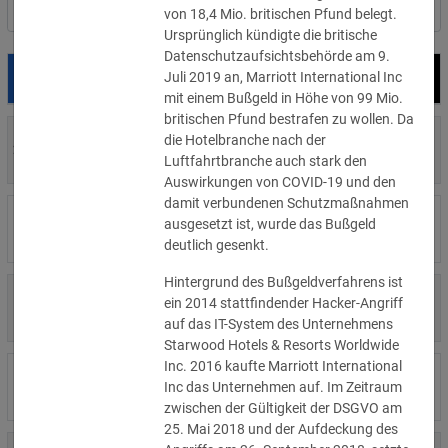
Nach Land filtern
von 18,4 Mio. britischen Pfund belegt.
Ursprünglich kündigte die britische
Datenschutzaufsichtsbehörde am 9.
Juli 2019 an, Marriott International Inc
Datum
Bußgeld
Empfänger
mit einem Bußgeld in Höhe von 99 Mio.
britischen Pfund bestrafen zu wollen. Da
700 €
die Hotelbranche nach der
29.07.2026
Privatperson
»Details
Luftfahrtbranche auch stark den
Auswirkungen von COVID-19 und den
damit verbundenen Schutzmaßnahmen
1.715.600 €
ausgesetzt ist, wurde das Bußgeld
16.07.2026
Wind Tre
»Details
deutlich gesenkt.
Hintergrund des Bußgeldverfahrens ist
6.358 €
ein 2014 stattfindender Hacker-Angriff
15.07.2026
Privatperson
»Details
auf das IT-System des Unternehmens
Starwood Hotels & Resorts Worldwide
Inc. 2016 kaufte Marriott International
8.500 €
14.07.2026
Wirtschaftsprüfungsgesellschaft
Inc das Unternehmen auf. Im Zeitraum
»Details
zwischen der Gültigkeit der DSGVO am
25. Mai 2018 und der Aufdeckung des