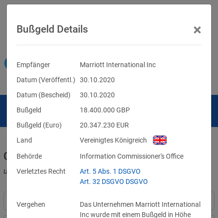
×
Bußgeld Details
Empfänger
Marriott International Inc
Datum (Veröffentl.)
30.10.2020
Datum (Bescheid)
30.10.2020
Bußgeld
18.400.000
GBP
Bußgeld (Euro)
20.347.230
EUR
Land
Vereinigtes Königreich
Geldbußen für DSGVO-Verstöße
Behörde
Information Commissioner's Office
und für Verletzungen anderer Datenschutzgesetze
Verletztes Recht
Art. 5 Abs. 1 DSGVO
Art. 32 DSGVO DSGVO
Vergehen
Das Unternehmen Marriott International
Inc wurde mit einem Bußgeld in Höhe