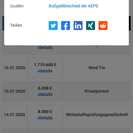
Nach Land filtern
Quellen
Bußgeldbescheid der AEPD
Datum
Bußgeld
Empfänger
Teilen
700 €
29.07.2026
Privatperson
»Details
1.715.600 €
16.07.2026
Wind Tre
»Details
6.358 €
15.07.2026
Privatperson
»Details
8.500 €
14.07.2026
Wirtschaftsprüfungsgesellschaft
»Details