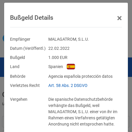
×
Bußgeld Details
Empfänger
MALAGATROM, S.L.U.
Datum (Veröffentl.)
22.02.2022
Bußgeld
1.000
EUR
Land
Spanien
Behörde
Agencia española protección datos
Verletztes Recht
Art. 58 Abs. 2 DSGVO
Geldbußen für DSGVO-Verstöße
Vergehen
Die spanische Datenschutzbehörde
und für Verletzungen anderer Datenschutzgesetze
verhängte das Bußgeld, weil
MALAGATROM, S.L.U. einer von ihr im
Rahmen eines Verfahrens getätigten
Anordnung nicht entsprochen hatte.