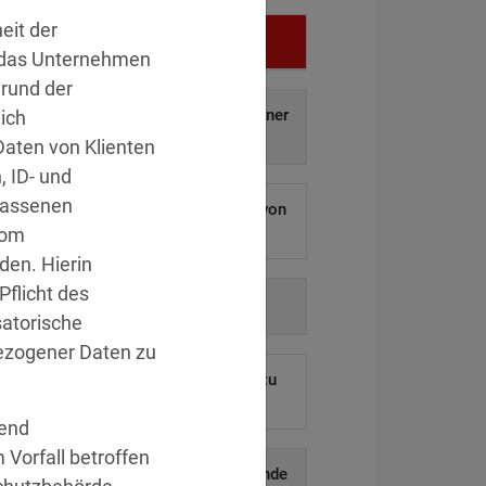
eit der
Vergehen
 das Unternehmen
Grund der
f auf und Weitergabe personenbezogener
ich
aten an Dritte.
»Details
aten von Klienten
 ID- und
lassenen
 ermöglichen Hackern den Diebstahl von
vom
ausenden Kundendaten.
»Details
en. Hierin
Pflicht des
auf behördliche Anordnung.
»Details
atorische
zogener Daten zu
eines ehemaligen Mitarbeiters blieb zu
lange aktiv.
»Details
rend
 Vorfall betroffen
uskunftsersuchen und die anschließende