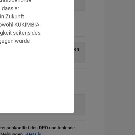
schutzbehörde
ntersuchung.
»Details
 dass er
in Zukunft
enverteilung bei Direktmarketing per
 obwohl KUKIMBIA
Telefonanruf.
»Details
igkeit seitens des
ngegen wurde
erschlüsselten USB-Sticks mit sensiblen
Daten.
»Details
e nicht fristgerecht an die Behörde
gemeldet.
»Details
legale Videoüberwachung öffentlicher
mit Audioaufzeichnung.
»Details
eressenkonflikt des DPO und fehlende
Meldungen.
»Details