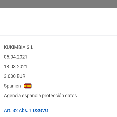
KUKIMBIA S.L.
SICHERHEITSVORFÄLLE
RECHTSTEXTE
GLOSSAR
DATE
05.04.2021
18.03.2021
3.000
EUR
Spanien
-Verstöße
Agencia española protección datos
Nach Land filtern
tzgesetze
Art. 32 Abs. 1 DSGVO