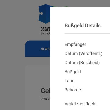
Bußgeld Details
Empfänger
NEWS
BUSSGELDER
URTEILE
Datum (Veröffentl.)
Datum (Bescheid)
Bußgeld
Land
Geldbußen für DSGVO
Behörde
und für Verletzungen anderer Datenschu
Verletztes Recht