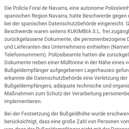
Die Policía Foral de Navarra, eine autonome Polizeieinh
Empfänger
Land
spanischen Region Navarra, hatte Beschwerde gegen
bei der spanischen Datenschutzbehörde eingereicht. 
Unbefugter Zugrif
Beschwerde waren seitens KUKIMBIA S.L. frei zugängl
AT
Privatperson
D
zurückgelassene Dokumente, die personenbezogene D
und Lieferanten des Unternehmens enthielten (Namen,
Telefonnummern). Polizeibeamte hatten die zurückge
Sicherheitslücken
IT
Wind Tre
Dokumente neben einer Mülltonne in der Nähe eines 
hundertt
Bußgeldempfänger aufgegebenen Lagerhauses gefund
erkannte die Datenschutzbehörde eine Verletzung der 
PL
Privatperson
Nichtreaktion 
Bußgeldempfängers, adäquate technische und organis
Maßnahmen zum Schutz der Verarbeitung personenbe
irtschaftsprüfungsgesellschaf
implementieren.
E-Mail-Postfach 
BE
t
Bei der Festsetzung der Bußgeldhöhe wurde erschwe
berücksichtigt, dass eine große Zahl von Personen vom
Schule ignoriert A
GR