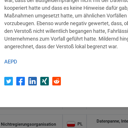
war, dass der Bußgeldempfänger nicht mit der Daten
Η Μάθηση
U
kooperiert hatte und dass es keine Hinweise dafür gab,
Maßnahmen umgesetzt hatte, um ähnlichen Vorfällen 
Unerlaubte Roll
vorzubeugen. Ebenso wurde negativ gewertet, dass,
IT
Flamel
den Verstoß nicht willentlich begangen hatte, Fahrläss
Unternehmens zum Vorfall geführt hatte. Mildernd hi
angerechnet, dass der Verstoß lokal begrenzt war.
Verlust eines unv
DK
Civilstyrelsen
AEPD
Wohnungseigentümergemeinsc
Datenpanne wurd
PL
haft
Bußgeld für il
IT
Studio-Betreiber
Bereiche 
Datenpanne, Int
PL
Nichtregierungsorganisation