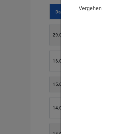
Vergehen
Datum
Bußgeld
700 €
29.07.2026
1.715.600 €
16.07.2026
6.358 €
15.07.2026
W
8.500 €
14.07.2026
4.000 €