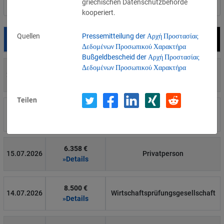
griechischen Datenschutzbehörde
Nach Land filtern
kooperiert.
Quellen
Pressemitteilung der Αρχή Προστασίας
Datum
Bußgeld
Empfänger
Δεδομένων Προσωπικού Χαρακτήρα
Bußgeldbescheid der Αρχή Προστασίας
Δεδομένων Προσωπικού Χαρακτήρα
700 €
29.07.2026
Privatperson
»Details
Teilen
1.715.600 €
16.07.2026
Wind Tre
»Details
6.358 €
15.07.2026
Privatperson
»Details
8.500 €
14.07.2026
Wirtschaftsprüfungsgesellschaft
»Details