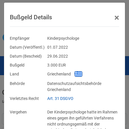
×
Bußgeld Details
Empfänger
Kinderpsychologe
Datum (Veröffentl.)
01.07.2022
Datum (Bescheid)
29.06.2022
Bußgeld
3.000
EUR
Land
Griechenland
Behörde
Datenschutzaufsichtsbehörde
Griechenland
Geldbußen für DSGVO-Verstöße
Verletztes Recht
Art. 31 DSGVO
und für Verletzungen anderer Datenschutzgesetze
Vergehen
Der Kinderpsychologe hatte im Rahmen
eines gegen ihn geführten Verfahrens
nicht ordnungsgemäß mit der