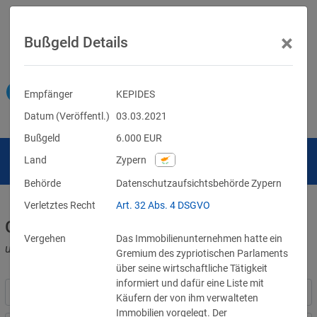
×
Bußgeld Details
Empfänger
KEPIDES
Datum (Veröffentl.)
03.03.2021
Bußgeld
6.000
EUR
Land
Zypern
Behörde
Datenschutzaufsichtsbehörde Zypern
Verletztes Recht
Art. 32 Abs. 4 DSGVO
Geldbußen für DSGVO-Verstöße
Vergehen
Das Immobilienunternehmen hatte ein
und für Verletzungen anderer Datenschutzgesetze
Gremium des zypriotischen Parlaments
über seine wirtschaftliche Tätigkeit
informiert und dafür eine Liste mit
Käufern der von ihm verwalteten
Immobilien vorgelegt. Der