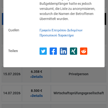
Nach Land filtern
Bußgeldempfänger hatte es jedoch
versäumt, die Liste zu anonymisieren,
wodurch die Namen der Betroffenen
übermittelt wurden.
Datum
Bußgeld
Empfänger
Quellen
Γραφείο Επιτρόπου Δεδομένων
700 €
Προσωπικού Χαρακτήρα
29.07.2026
Privatperson
»Details
Teilen
1.715.600 €
16.07.2026
Wind Tre
»Details
6.358 €
15.07.2026
Privatperson
»Details
8.500 €
14.07.2026
Wirtschaftsprüfungsgesellschaft
»Details