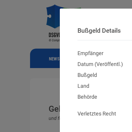
Bußgeld Details
Empfänger
NEWS
BUSSGELDER
URTEILE
Datum (Veröffentl.)
Bußgeld
Land
Behörde
Geldbußen für DSGVO
Verletztes Recht
und für Verletzungen anderer Datenschu