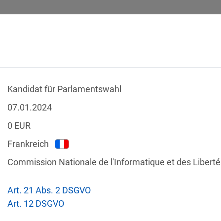
Kandidat für Parlamentswahl
SICHERHEITSVORFÄLLE
RECHTSTEXTE
GLOSSAR
DATE
07.01.2024
0
EUR
Frankreich
Commission Nationale de l'Informatique et des Liberté
-Verstöße
Nach Land filtern
Art. 21 Abs. 2 DSGVO
tzgesetze
Art. 12 DSGVO