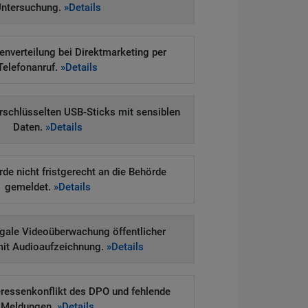
ntersuchung.
»Details
enverteilung bei Direktmarketing per
Telefonanruf.
»Details
erschlüsselten USB-Sticks mit sensiblen
Daten.
»Details
e nicht fristgerecht an die Behörde
gemeldet.
»Details
legale Videoüberwachung öffentlicher
mit Audioaufzeichnung.
»Details
eressenkonflikt des DPO und fehlende
Meldungen.
»Details