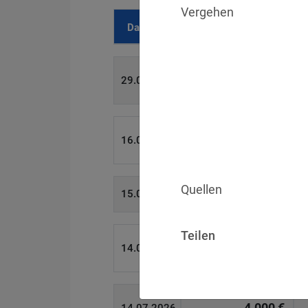
Vergehen
Datum
Bußgeld
700 €
29.07.2026
1.715.600 €
16.07.2026
Quellen
6.358 €
15.07.2026
Teilen
W
8.500 €
14.07.2026
4.000 €