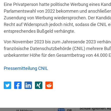
Eine Privatperson hatte politische Werbung eines Kand
Empfänger
Land
Parlamentswahl von 2022 bekommen und anschließen
Zusendung von Werbung wiedersprochen. Der Kandida
Recht auf Widerspruch jedoch nicht, sodass die CNIL e
Unbefugter Zugrif
AT
Privatperson
entsprechendes Bußgeld verhängte.
D
Von November 2023 bis zum Jahresende 2023 verhäng
Sicherheitslücken
französische Datenschutzbehörde (CNIL) mehrere Buß
IT
Wind Tre
hundertt
unbekannter Höhe für den Gesamtbetrag von 44.000 
Pressemitteilung CNIL
PL
Privatperson
Nichtreaktion 
irtschaftsprüfungsgesellschaf
E-Mail-Postfach 
BE
t
Schule ignoriert A
GR