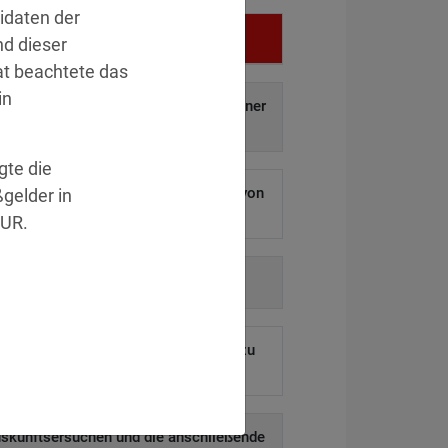
idaten der
Vergehen
d dieser
t beachtete das
in
f auf und Weitergabe personenbezogener
aten an Dritte.
»Details
te die
 ermöglichen Hackern den Diebstahl von
gelder in
ausenden Kundendaten.
»Details
EUR.
auf behördliche Anordnung.
»Details
eines ehemaligen Mitarbeiters blieb zu
lange aktiv.
»Details
uskunftsersuchen und die anschließende