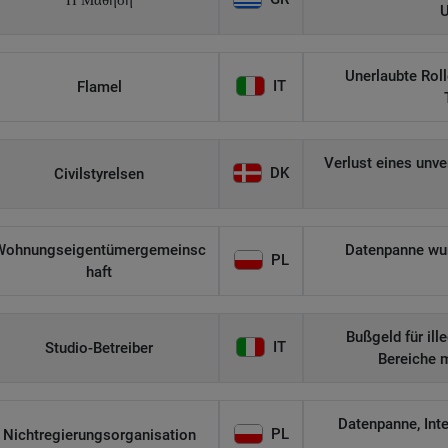
Η Μάθηση
U
Unerlaubte Roll
IT
Flamel
Verlust eines unv
DK
Civilstyrelsen
Wohnungseigentümergemeinsc
Datenpanne wurd
PL
haft
Bußgeld für il
IT
Studio-Betreiber
Bereiche 
Datenpanne, Int
PL
Nichtregierungsorganisation