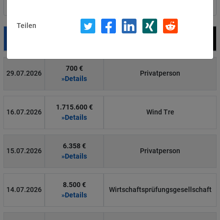
Nach Land filtern
Teilen
Datum
Bußgeld
Empfänger
700 €
29.07.2026
Privatperson
»Details
1.715.600 €
16.07.2026
Wind Tre
»Details
6.358 €
15.07.2026
Privatperson
»Details
8.500 €
14.07.2026
Wirtschaftsprüfungsgesellschaft
»Details