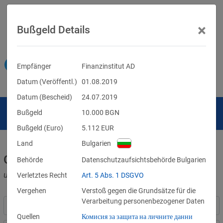
×
Bußgeld Details
Empfänger
Finanzinstitut AD
Datum (Veröffentl.)
01.08.2019
Datum (Bescheid)
24.07.2019
Bußgeld
10.000
BGN
Bußgeld (Euro)
5.112
EUR
Land
Bulgarien
Geldbußen für DSGVO-Verstöße
Behörde
Datenschutzaufsichtsbehörde Bulgarien
und für Verletzungen anderer Datenschutzgesetze
Verletztes Recht
Art. 5 Abs. 1 DSGVO
Vergehen
Verstoß gegen die Grundsätze für die
Verarbeitung personenbezogener Daten
Quellen
Комисия за защита на личните данни