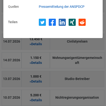
4.000 €
14.07.2026
Η Μάθηση
»Details
Quellen
Pressemitteilung der ANSPDCP
15.000 €
Teilen
14.07.2026
Flamel
»Details
13.450 €
14.07.2026
Civilstyrelsen
»Details
1.150 €
Wohnungseigentümergemeinsch
14.07.2026
»Details
aft
1.000 €
13.07.2026
Studio-Betreiber
»Details
5.200 €
10.07.2026
Nichtregierungsorganisation
»Details