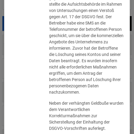
Nach Land filtern
stellte die Aufsichtsbehörde im Rahmen
von Untersuchungen einen Verstoß
gegen Art. 17 der DSGVO fest. Der
Betreiber habe eine SMS an die
Datum
Bußgeld
Empfänger
Telefonnummer der betroffenen Person
geschickt, um sie über die kommerziellen
700 €
Angebote des Unternehmens zu
29.07.2026
Privatperson
»Details
informieren. Zuvor hat der Betroffene
die Löschung seines Kontos und seiner
Daten beantragt. Es wurden insofern
1.715.600 €
nicht alle erforderlichen Maßnahmen
16.07.2026
Wind Tre
»Details
ergriffen, um dem Antrag der
betroffenen Person auf Löschung ihrer
personenbezogenen Daten
6.358 €
15.07.2026
Privatperson
nachzukommen.
»Details
Neben der verhängten Geldbuße wurden
dem Verantwortlichen
8.500 €
14.07.2026
Wirtschaftsprügungsgesellschaft
Korrekturmaßnahmen zur
»Details
Sicherstellung der Einhaltung der
DSGVO-Vorschriften auferlegt.