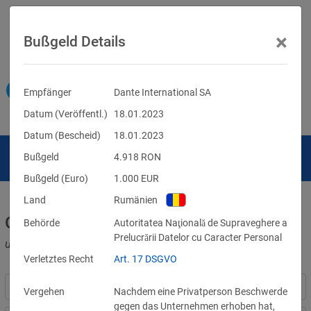
×
Bußgeld Details
Empfänger
Dante International SA
Datum (Veröffentl.)
18.01.2023
Datum (Bescheid)
18.01.2023
Bußgeld
4.918
RON
Bußgeld (Euro)
1.000
EUR
Land
Rumänien
Geldbußen für DSGVO-Verstöße
Behörde
Autoritatea Naţională de Supraveghere a
Prelucrării Datelor cu Caracter Personal
und für Verletzungen anderer Datenschutzgesetze
Verletztes Recht
Art. 17 DSGVO
Vergehen
Nachdem eine Privatperson Beschwerde
gegen das Unternehmen erhoben hat,