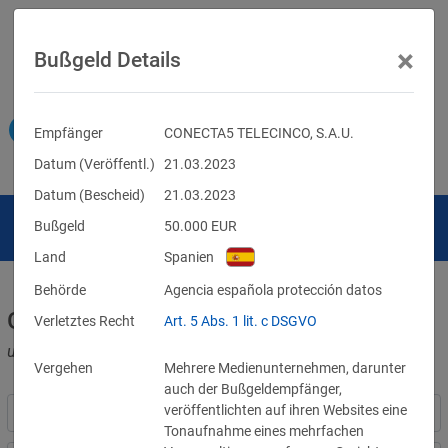
×
Bußgeld Details
Empfänger
CONECTA5 TELECINCO, S.A.U.
Datum (Veröffentl.)
21.03.2023
Datum (Bescheid)
21.03.2023
Bußgeld
50.000
EUR
Land
Spanien
Behörde
Agencia española protección datos
Geldbußen für DSGVO-Verstöße
Verletztes Recht
Art. 5 Abs. 1 lit. c DSGVO
und für Verletzungen anderer Datenschutzgesetze
Vergehen
Mehrere Medienunternehmen, darunter
auch der Bußgeldempfänger,
veröffentlichten auf ihren Websites eine
Tonaufnahme eines mehrfachen