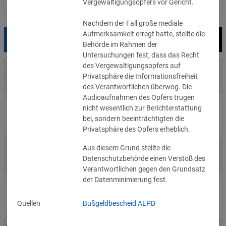
Vergewaltigungsopfers vor Gericht.
Nach Land filtern
Nachdem der Fall große mediale
Aufmerksamkeit erregt hatte, stellte die
Datum
Bußgeld
Empfänger
Behörde im Rahmen der
Untersuchungen fest, dass das Recht
des Vergewaltigungsopfers auf
700 €
29.07.2026
Privatperson
Privatsphäre die Informationsfreiheit
»Details
des Verantwortlichen überwog. Die
Audioaufnahmen des Opfers trugen
nicht wesentlich zur Berichterstattung
1.715.600 €
16.07.2026
Wind Tre
bei, sondern beeinträchtigten die
»Details
Privatsphäre des Opfers erheblich.
Aus diesem Grund stellte die
6.358 €
15.07.2026
Privatperson
Datenschutzbehörde einen Verstoß des
»Details
Verantwortlichen gegen den Grundsatz
der Datenminimierung fest.
8.500 €
14.07.2026
Wirtschaftsprüfungsgesellschaft
»Details
Quellen
Bußgeldbescheid AEPD