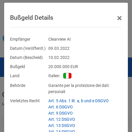
×
Bußgeld Details
Empfänger
Clearview AI
Datum (Veröffentl.)
09.03.2022
Datum (Bescheid)
10.02.2022
Bußgeld
20.000.000
EUR
Land
Italien
Behörde
Garante per la protezione dei dati
personali
Geldbußen für DSGVO-Verstöße
Verletztes Recht
Art. 5 Abs. 1 lit. a, b und e DSGVO
und für Verletzungen anderer Datenschutzgesetze
Art. 6 DSGVO
Art. 9 DSGVO
Art. 12 DSGVO
Art. 13 DSGVO
Art. 14 DSGVO