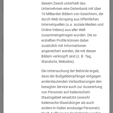
4.000 €
diesem Zweck unterhielt das
14.07.2026
Η Μάθηση
»Details
Unternehmen eine Datenbank mit über
10 Milliarden Bildern von Gesichtern, die
durch Web-Scraping aus öffentlichen
15.000 €
14.07.2026
Flamel
Internetquellen (u.a. soziale Medien und
»Details
Online-Videos) aus aller Welt
zusammengetragen wurden. Die so
erstellten Profile können dabei
13.450 €
14.07.2026
Civilstyrelsen
zusätzlich mit Informationen
»Details
angereichert werden, die mit diesen
Bildern verknüpft sind (z. B. Tag,
1.150 €
Wohnungseigentümergemeinsch
Standorte, Websites).
14.07.2026
»Details
aft
Die Untersuchung der Behörde ergab,
dass der Bußgeldempfänger entgegen
1.000 €
anderslautenden Verlautbarungen den
13.07.2026
Studio-Betreiber
»Details
besagten Service auch zur Auswertung
von Personen auf italienischem
Staatsgebiet einsetzte (sowohl
5.200 €
italienische Staatsbürger als auch
10.07.2026
Nichtregierungsorganisation
»Details
andere in Italien ansässige Personen).