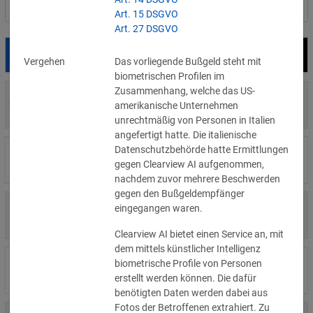
Nach Land filtern
Art. 15 DSGVO
Art. 27 DSGVO
Datum
Bußgeld
Empfänger
Vergehen
Das vorliegende Bußgeld steht mit
biometrischen Profilen im
Zusammenhang, welche das US-
700 €
29.07.2026
Privatperson
amerikanische Unternehmen
»Details
unrechtmäßig von Personen in Italien
angefertigt hatte. Die italienische
Datenschutzbehörde hatte Ermittlungen
1.715.600 €
16.07.2026
Wind Tre
gegen Clearview AI aufgenommen,
»Details
nachdem zuvor mehrere Beschwerden
gegen den Bußgeldempfänger
6.358 €
eingegangen waren.
15.07.2026
Privatperson
»Details
Clearview AI bietet einen Service an, mit
dem mittels künstlicher Intelligenz
8.500 €
biometrische Profile von Personen
14.07.2026
Wirtschaftsprüfungsgesellschaft
»Details
erstellt werden können. Die dafür
benötigten Daten werden dabei aus
Fotos der Betroffenen extrahiert. Zu