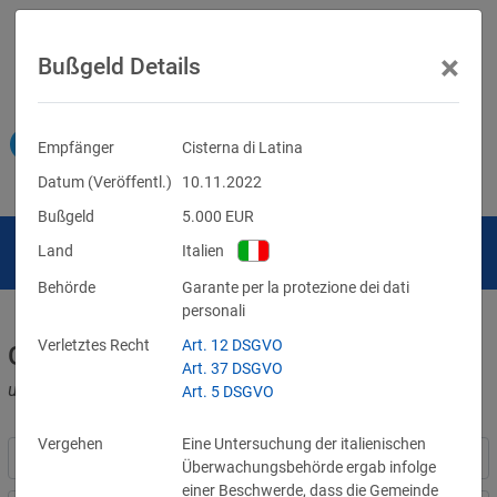
×
Bußgeld Details
Empfänger
Cisterna di Latina
Datum (Veröffentl.)
10.11.2022
Bußgeld
5.000
EUR
Land
Italien
Behörde
Garante per la protezione dei dati
personali
Verletztes Recht
Art. 12 DSGVO
Geldbußen für DSGVO-Verstöße
Art. 37 DSGVO
und für Verletzungen anderer Datenschutzgesetze
Art. 5 DSGVO
Vergehen
Eine Untersuchung der italienischen
Überwachungsbehörde ergab infolge
einer Beschwerde, dass die Gemeinde