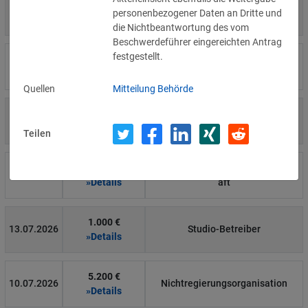
4.000 €
14.07.2026
Η Μάθηση
personenbezogener Daten an Dritte und
»Details
die Nichtbeantwortung des vom
Beschwerdeführer eingereichten Antrag
festgestellt.
15.000 €
14.07.2026
Flamel
»Details
Quellen
Mitteilung Behörde
13.450 €
14.07.2026
Civilstyrelsen
»Details
Teilen
1.150 €
Wohnungseigentümergemeinsch
14.07.2026
»Details
aft
1.000 €
13.07.2026
Studio-Betreiber
»Details
5.200 €
10.07.2026
Nichtregierungsorganisation
»Details