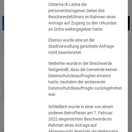
Nach Land filtern
Cisterna di Latina die
personenbezogenen Daten des
Beschwerdeführers im Rahmen eines
Antrags auf Zugang zu den Urkunden
Datum
Bußgeld
Empfänger
an Dritte weitergegeben hatte.
Ebenso wurde eine an die
700 €
29.07.2026
Privatperson
Stadtverwaltung gerichtete Anfrage
»Details
nicht beantwortet.
Weiterhin wurde in der Beschwerde
1.715.600 €
16.07.2026
Wind Tre
festgestellt, dass die Gemeinde keinen
»Details
Datenschutzbeauftragten ernannt
hatte, nachdem der amtierende
6.358 €
Datenschutzbeauftragte zurückgetreten
15.07.2026
Privatperson
»Details
war.
Schließlich wurde in einer von einem
8.500 €
anderen Betroffenen am 7. Februar
14.07.2026
Wirtschaftsprüfungsgesellschaft
»Details
2022 eingereichten Beschwerde im
Rahmen eines Antrags auf
Akteneinsicht ebenfalls die Weitergabe