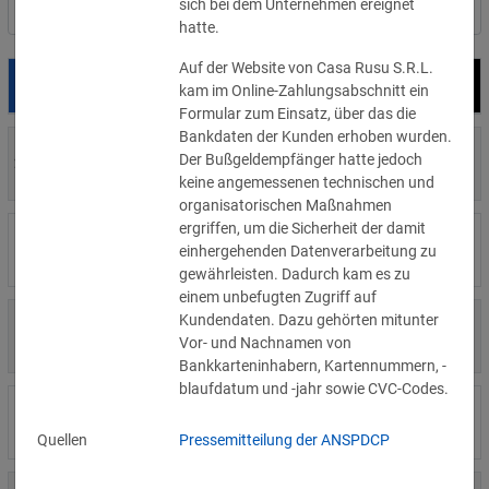
sich bei dem Unternehmen ereignet
Nach Land filtern
hatte.
Auf der Website von Casa Rusu S.R.L.
Datum
Bußgeld
Empfänger
kam im Online-Zahlungsabschnitt ein
Formular zum Einsatz, über das die
Bankdaten der Kunden erhoben wurden.
700 €
Der Bußgeldempfänger hatte jedoch
29.07.2026
Privatperson
»Details
keine angemessenen technischen und
organisatorischen Maßnahmen
ergriffen, um die Sicherheit der damit
1.715.600 €
16.07.2026
Wind Tre
einhergehenden Datenverarbeitung zu
»Details
gewährleisten. Dadurch kam es zu
einem unbefugten Zugriff auf
Kundendaten. Dazu gehörten mitunter
6.358 €
15.07.2026
Privatperson
Vor- und Nachnamen von
»Details
Bankkarteninhabern, Kartennummern, -
blaufdatum und -jahr sowie CVC-Codes.
8.500 €
14.07.2026
Wirtschaftsprüfungsgesellschaft
»Details
Quellen
Pressemitteilung der ANSPDCP