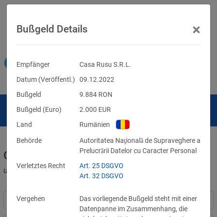
×
Bußgeld Details
Empfänger
Casa Rusu S.R.L.
Datum (Veröffentl.)
09.12.2022
Bußgeld
9.884
RON
Bußgeld (Euro)
2.000
EUR
Land
Rumänien
Behörde
Autoritatea Naţională de Supraveghere a
Prelucrării Datelor cu Caracter Personal
Geldbußen für DSGVO-Verstöße
Verletztes Recht
Art. 25 DSGVO
und für Verletzungen anderer Datenschutzgesetze
Art. 32 DSGVO
Vergehen
Das vorliegende Bußgeld steht mit einer
Datenpanne im Zusammenhang, die