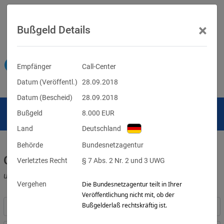
×
Bußgeld Details
Empfänger
Call-Center
Datum (Veröffentl.)
28.09.2018
Datum (Bescheid)
28.09.2018
Bußgeld
8.000
EUR
Land
Deutschland
Behörde
Bundesnetzagentur
Geldbußen für DSGVO-Verstöße
Verletztes Recht
§ 7 Abs. 2 Nr. 2 und 3 UWG
und für Verletzungen anderer Datenschutzgesetze
Vergehen
Die Bundesnetzagentur teilt in Ihrer
Veröffentlichung nicht mit, ob der
Bußgelderlaß rechtskräftig ist.