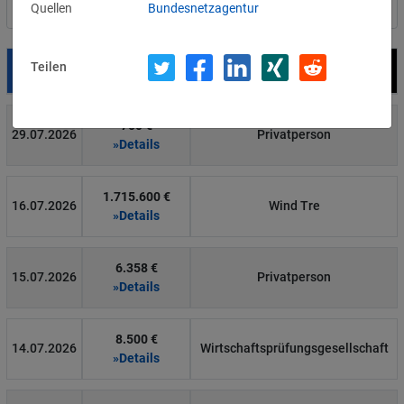
Quellen
Bundesnetzagentur
Nach Land filtern
Teilen
Datum
Bußgeld
Empfänger
700 €
29.07.2026
Privatperson
»Details
1.715.600 €
16.07.2026
Wind Tre
»Details
6.358 €
15.07.2026
Privatperson
»Details
8.500 €
14.07.2026
Wirtschaftsprüfungsgesellschaft
»Details