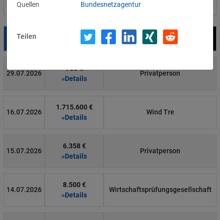
Quellen
Bundesnetzagentur
Nach Land filtern
Teilen
Datum
Bußgeld
Empfänger
700 €
29.07.2026
Privatperson
»Details
1.715.600 €
16.07.2026
Wind Tre
»Details
6.358 €
15.07.2026
Privatperson
»Details
8.500 €
14.07.2026
Wirtschaftsprüfungsgesellschaft
»Details