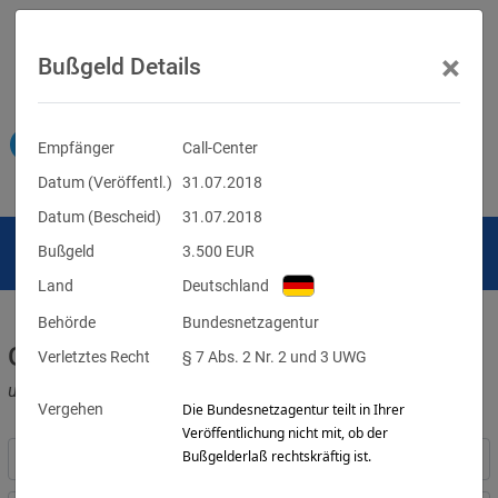
×
Bußgeld Details
Empfänger
Call-Center
Datum (Veröffentl.)
31.07.2018
Datum (Bescheid)
31.07.2018
Bußgeld
3.500
EUR
Land
Deutschland
Behörde
Bundesnetzagentur
Geldbußen für DSGVO-Verstöße
Verletztes Recht
§ 7 Abs. 2 Nr. 2 und 3 UWG
und für Verletzungen anderer Datenschutzgesetze
Vergehen
Die Bundesnetzagentur teilt in Ihrer
Veröffentlichung nicht mit, ob der
Bußgelderlaß rechtskräftig ist.