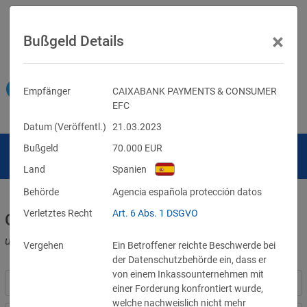
×
Bußgeld Details
Empfänger
CAIXABANK PAYMENTS & CONSUMER
EFC
Datum (Veröffentl.)
21.03.2023
Bußgeld
70.000
EUR
Land
Spanien
Behörde
Agencia española protección datos
Verletztes Recht
Art. 6 Abs. 1 DSGVO
Geldbußen für DSGVO-Verstöße
und für Verletzungen anderer Datenschutzgesetze
Vergehen
Ein Betroffener reichte Beschwerde bei
der Datenschutzbehörde ein, dass er
von einem Inkassounternehmen mit
einer Forderung konfrontiert wurde,
welche nachweislich nicht mehr