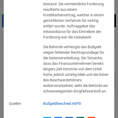
Nach Land filtern
bestand. Die vermeintliche Forderung
resultierte aus einem
Kreditkartenvertrag, welcher in einem
gerichtlichen Verfahren für nichtig
Datum
Bußgeld
Empfänger
erklärt wurde. Auftraggeber des
Inkassobüros für das Eintreiben der
700 €
Forderung war die Caixabank.
29.07.2026
Privatperson
»Details
Die Behörde verhängte das Bußgeld
wegen fehlender Rechtsgrundlage für
1.715.600 €
die Datenverarbeitung. Die Tatsache,
16.07.2026
Wind Tre
»Details
dass das Finanzunternehmen bereits
längere Zeit Kenntnis von dem Urteil
hatte, jedoch untätig blieb und die Daten
6.358 €
des Beschwerdeführers
15.07.2026
Privatperson
»Details
weiterverarbeitete, sieht die Behörde als
schwerwiegenden Sorgfaltsverstoß an.
8.500 €
14.07.2026
Wirtschaftsprüfungsgesellschaft
Quellen
Bußgeldbescheid AEPD
»Details